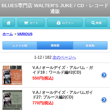
BLUES専門店 WALTER'S JUKE / CD・レコード
通販
カート
ログイン
検索
ホーム
＞
VARIOUS
おすすめ順
価格順
新着順
1-12 / 182
次のページへ
V.A./ オールデイズ・アルバム・ガ
イド19：ワールド編#2(CD)
550円(税込)
V.A./ オールデイズ・アルバムガイ
ド27: ブルース編2(CD)
770円(税込)