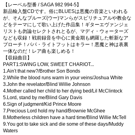
【レーベル型番 / SAGA 982 994-5】
新品輸入盤CDです。俗にBLUESは悪魔の音楽といわれる
が、そんなブルーズ(ウー)マンらがスピリチュアルや教会な
どをテーマにして歌い上げた作品集！ギターエヴァンジェ
リストも勿論セレクトされとるが、マディ・ウォーターズ
なども収録！戦前録音を中心に黄金期も網羅した斬新なア
プローチ！パパ・ライトフットはキラー！悪魔と神は表裏
一体なのだ！レア曲も楽しめる！
【収録曲目】
PART1:SWING LOW, SWEET CHARIOT...
1.Ain't that new?/Brother Son Bonds
2.While the blood runs warm in your veins/Joshua White
3.John the revelator/Blind Willie Johnson
4.Mother called her child to her dying bed/Lil McClintock
5.Lord, stand by me/Blind Gary Davis
6.Sign of judgment/Kid Prince Moore
7.Precious Lord hold my hand/Brownie McGhee
8.Motherless children have a hard time/Blind Willie McTell
9.You got to take sick and die some of these days/Muddy
Waters