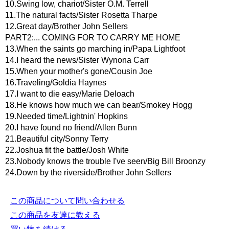
10.Swing low, chariot/Sister O.M. Terrell
11.The natural facts/Sister Rosetta Tharpe
12.Great day/Brother John Sellers
PART2:... COMING FOR TO CARRY ME HOME
13.When the saints go marching in/Papa Lightfoot
14.I heard the news/Sister Wynona Carr
15.When your mother's gone/Cousin Joe
16.Traveling/Goldia Haynes
17.I want to die easy/Marie Deloach
18.He knows how much we can bear/Smokey Hogg
19.Needed time/Lightnin' Hopkins
20.I have found no friend/Allen Bunn
21.Beautiful city/Sonny Terry
22.Joshua fit the battle/Josh White
23.Nobody knows the trouble I've seen/Big Bill Broonzy
24.Down by the riverside/Brother John Sellers
この商品について問い合わせる
この商品を友達に教える