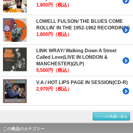
1,800円（税込）
LOWELL FULSON/ THE BLUES COME
ROLLIN' IN THE 1952-1962 RECORDINGS
1,800円（税込）
LINK WRAY/ Walking Down A Street
Called Love(LIVE IN LONDON &
MANCHESTER)(2LP)
5,500円（税込）
V.A./ HOT LIPS PAGE IN SESSION(CD-R)
2,970円（税込）
ページの先頭へ戻る
この商品のカテゴリー