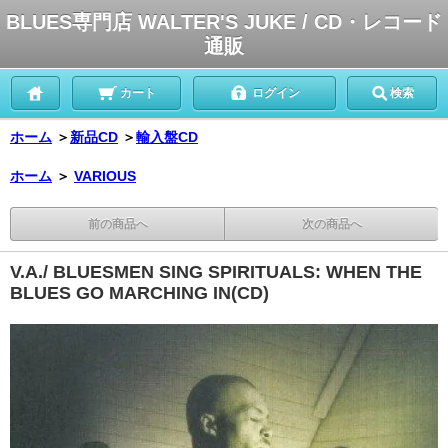
BLUES専門店 WALTER'S JUKE / CD・レコード
通販
カート
ログイン
検索
ホーム
＞
新品CD
＞
輸入盤CD
ホーム
＞
VARIOUS
前の商品へ
次の商品へ
V.A./ BLUESMEN SING SPIRITUALS: WHEN THE
BLUES GO MARCHING IN(CD)