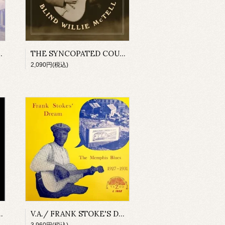
 BLUES(LP)
THE SYNCOPATED COUNTRY BLUES OF BLIND WILLIE McTELL(CD-R)
2,090円(税込)
LK BLUES(COLORED VINYL)
V.A./ FRANK STOKE'S DREAM: THE MEMPHIS BLUES 1927-1931(LP)