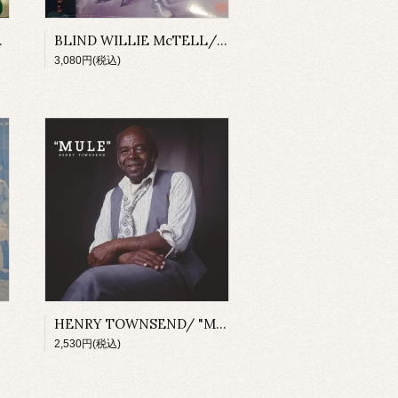
BLUES(CD)
BLIND WILLIE McTELL/ ATLANTA TWELVE STRING(COLORED VINYL)
3,080円(税込)
HENRY TOWNSEND/ "MULE"(CD)
2,530円(税込)