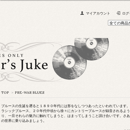
マイアカウント
ログ
TOP
>
PRE-WAR BLUES
ブルースの生誕を遡ると１８９０年代には形をなしつつあったといわれています。
ラシックブルース、２０年代中頃から徐々にカントリーブルースが録音されるよう
り、一旦それらの魅力に触れてしまうと、はまってしまうこと請け合いです。さあ
の世界に乗り込みましょう。