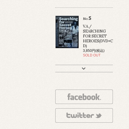
5
No.
V.A./
SEARCHING
FOR SECRET
HEROES(DVD+C
D)
3,850円(税込)
SOLD OUT