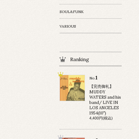
SOUL&FUNK
VARIOUS
Ranking
1
No.
【完売御礼】
MUDDY
WATERS and his
band/ LIVE IN
LOS ANGELES
1954(10")
4,400円(税込)