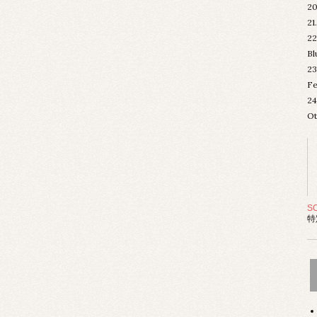
20
21
22
Bl
23
Fe
24
Ot
S
特