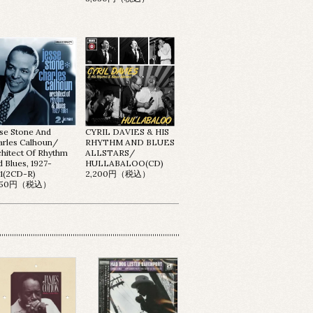
sse Stone And
CYRIL DAVIES & HIS
arles Calhoun/
RHYTHM AND BLUES
chitect Of Rhythm
ALLSTARS/
 Blues, 1927-
HULLABALOO(CD)
61(2CD-R)
2,200円（税込）
,750円（税込）