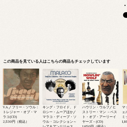
この商品を見ている人はこちらの商品もチェックしています
V.A./ フリー・ソウル：
キング・フロイド、ド
ハウリン・ウルフ/ ヒ
マ
トレジャー・オブ・マ
ロシー・ムーアほか/
ストリー・マン －ベス
ェ
ラコ(CD)
マラコ・ディープ・ソ
ト・オブ・アーリーイ
ミ
2,530円（税込）
ウル・コレクション～
ヤーズ－(CD)
1,
レア＆アンリリース
1,650円（税込）