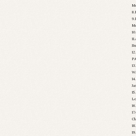
Mo
8.
9.
Mc
10
11
Sn
12
PA
13
Wa
14
Ja
15
Lo
16
17
Cl
18
19