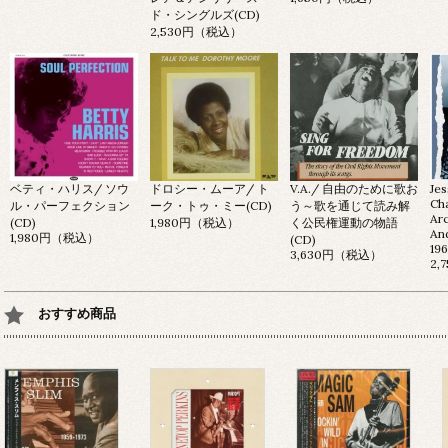
ド・シングルズ(CD)
2,530円（税込）
ベティ・ハリス/ ソウ
ドロシー・ムーア/ ト
V.A./ 自由のために歌お
Je
Ch
ル・パーフェクション
ーク・トゥ・ミー(CD)
う～歌を通じて読み解
Ar
(CD)
1,980円（税込）
く公民権運動の物語
And
1,980円（税込）
(CD)
19
3,630円（税込）
2
おすすめ商品