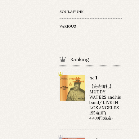
SOUL&FUNK
VARIOUS
Ranking
1
No.
【完売御礼】
MUDDY
WATERS and his
band/ LIVE IN
LOS ANGELES
1954(10")
4,400円(税込)