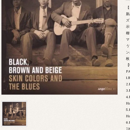
【
新
ズ
示
種
マ
う
ン
枚
【
PA
1.
2.
3.
4.
Ha
5.
Ha
6.
7.