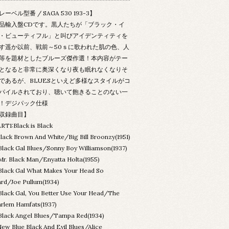
レーベル型番 / SAGA 530 193-3】
品輸入盤CDです。黒人たちが「ブラック・イ
・ビューティフル」と叫びアイデンティティを
す遥か以前、戦前～50ｓに歌われた肌の色、人
等を題材としたブルーズ傑作選！本内容がテー
となると非常に奥深くなり夜も眠れなくなりそ
であるが、BLUESといえど多様なスタイルがコ
パイルされており、聴いて飽きることのない一
！デジパック仕様
収録曲目】
RT1:Black is Black
Black Brown And White/Big Bill Broonzy(1951)
Black Gal Blues/Sonny Boy Williamson(1937)
Mr. Black Man/Enyatta Holta(1955)
Black Gal What Makes Your Head So
rd/Joe Pullum(1934)
Black Gal, You Better Use Your Head/The
rlem Hamfats(1937)
Black Angel Blues/Tampa Red(1934)
New Blue Black And Evil Blues/Alice