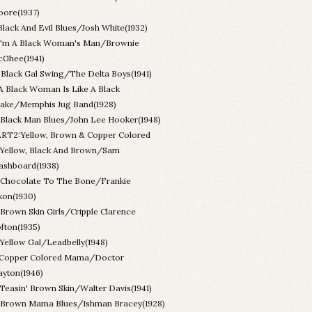
ore(1937)
Black And Evil Blues/Josh White(1932)
I'm A Black Woman's Man/Brownie
Ghee(1941)
.Black Gal Swing/The Delta Boys(1941)
.A Black Woman Is Like A Black
ake/Memphis Jug Band(1928)
.Black Man Blues/John Lee Hooker(1948)
RT2:Yellow, Brown & Copper Colored
.Yellow, Black And Brown/Sam
shboard(1938)
.Chocolate To The Bone/Frankie
xon(1930)
.Brown Skin Girls/Cripple Clarence
fton(1935)
.Yellow Gal/Leadbelly(1948)
.Copper Colored Mama/Doctor
ayton(1946)
.Teasin' Brown Skin/Walter Davis(1941)
.Brown Mama Blues/Ishman Bracey(1928)