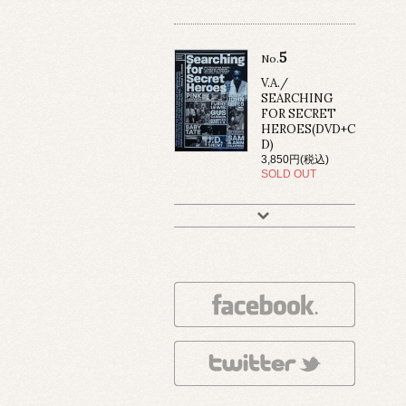
5
No.
V.A./
SEARCHING
FOR SECRET
HEROES(DVD+C
D)
3,850円(税込)
SOLD OUT