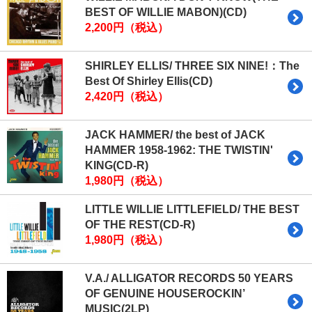
BEST OF WILLIE MABON)(CD)
2,200円（税込）
SHIRLEY ELLIS/ THREE SIX NINE!：The
Best Of Shirley Ellis(CD)
2,420円（税込）
JACK HAMMER/ the best of JACK
HAMMER 1958-1962: THE TWISTIN'
KING(CD-R)
1,980円（税込）
LITTLE WILLIE LITTLEFIELD/ THE BEST
OF THE REST(CD-R)
1,980円（税込）
V.A./ ALLIGATOR RECORDS 50 YEARS
OF GENUINE HOUSEROCKIN’
MUSIC(2LP)