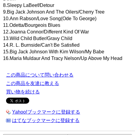
8.Sleepy LaBeef/Detour
9.Big Jack Johnson And The Oilers/Cherry Tree
10.Ann Rabson/Love Song(Ode To George)
11.Odetta/Bourgeois Blues
12.Joanna Connor/Different Kind Of War
13.Wild Child Butler/Gravy Child
14.R. L. Burnside/Can't Be Satisfied
15.Big Jack Johnson With Kim Wilson/My Babe
16.Maria Muldaur And Tracy Nelson/Up Above My Head
この商品について問い合わせる
この商品を友達に教える
買い物を続ける
Yahoo!ブックマークに登録する
はてなブックマークに登録する