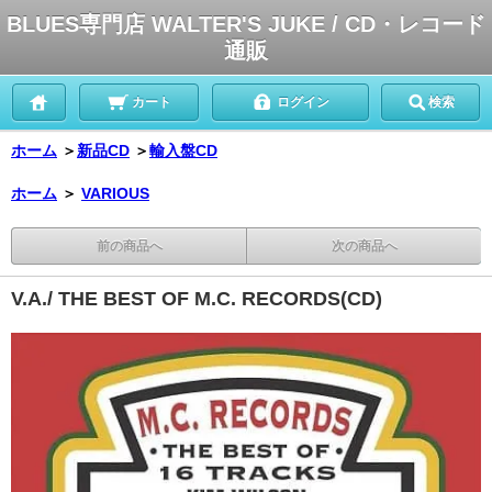
BLUES専門店 WALTER'S JUKE / CD・レコード
通販
カート
ログイン
検索
ホーム
＞
新品CD
＞
輸入盤CD
ホーム
＞
VARIOUS
前の商品へ
次の商品へ
V.A./ THE BEST OF M.C. RECORDS(CD)