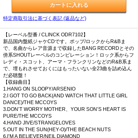
特定商取引法に基づく表記 (返品など)
【レーベル型番 / CLINCK ODR7102】
新品国内盤紙ジャケCDです。ポップ/ロックからR&Bま
で、名曲からレア音源まで収録したBANG RECORDとその
傍系SHOUTレーベルのコンピレーション！ロック系からフ
レディ・スコット、アーマ・フランクリンなどのR&B系ま
で、埋もれさせておくにはもったいない全23曲を詰め込ん
だ必聴盤！
【収録曲目】
1.HANG ON SLOOPY/ARSENIO
2.I GOT TO GO BACK(AND WATCH THAT LITTLE GIRL
DANCE)/THE MCCOYS
3.DON’T WORRY MOTHER、YOUR SON’S HEART IS
PURE/THE MCCOYS
4.HAND JIVE/STRANGELOVES
5.OUT IN THE SUN(HEY-O)/THE BEACH NUTS
6.I’M A BELIEVER/NEIL DIAMOND