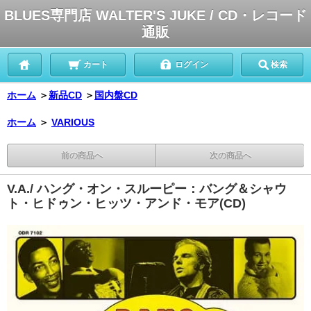
BLUES専門店 WALTER'S JUKE / CD・レコード
通販
カート
ログイン
検索
ホーム
＞
新品CD
＞
国内盤CD
ホーム
＞
VARIOUS
前の商品へ
次の商品へ
V.A./ ハング・オン・スルーピー：バング＆シャウ
ト・ヒドゥン・ヒッツ・アンド・モア(CD)