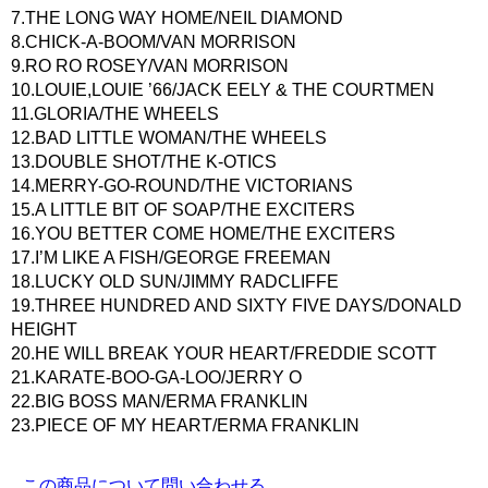
7.THE LONG WAY HOME/NEIL DIAMOND
8.CHICK-A-BOOM/VAN MORRISON
9.RO RO ROSEY/VAN MORRISON
10.LOUIE,LOUIE ’66/JACK EELY & THE COURTMEN
11.GLORIA/THE WHEELS
12.BAD LITTLE WOMAN/THE WHEELS
13.DOUBLE SHOT/THE K-OTICS
14.MERRY-GO-ROUND/THE VICTORIANS
15.A LITTLE BIT OF SOAP/THE EXCITERS
16.YOU BETTER COME HOME/THE EXCITERS
17.I’M LIKE A FISH/GEORGE FREEMAN
18.LUCKY OLD SUN/JIMMY RADCLIFFE
19.THREE HUNDRED AND SIXTY FIVE DAYS/DONALD
HEIGHT
20.HE WILL BREAK YOUR HEART/FREDDIE SCOTT
21.KARATE-BOO-GA-LOO/JERRY O
22.BIG BOSS MAN/ERMA FRANKLIN
23.PIECE OF MY HEART/ERMA FRANKLIN
この商品について問い合わせる