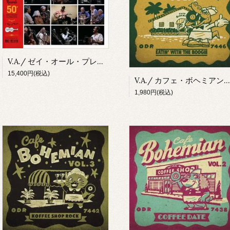
V.A./ ゼイ・オール・プレイド・フォー・アス～アーフーリー・レコード50周年記念フェスティヴァル(4CD+豪華本)
15,400円(税込)
V.A./ カフェ・ボヘミアン：Vol.4 イーティン・ウィズ・ザ・ブギ(CD)
1,980円(税込)