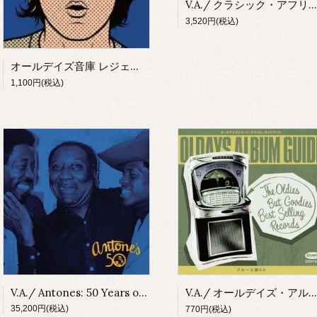
V.A./ クラシック・アフリカン・アメリカン・バラッズ From スミソニアン・フォークウェイズ(CD)
3,520円(税込)
オールデイズ音庫 レジェンド達のプレイリスト4：ポール・マッカートニー編(CD)
1,100円(税込)
V.A./ Antones: 50 Years of The Blues(4LP+7"+Booklet-BOX)
V.A./ オールデイズ・アルバム・ガイド46：ブルース編#4(CD)
35,200円(税込)
770円(税込)