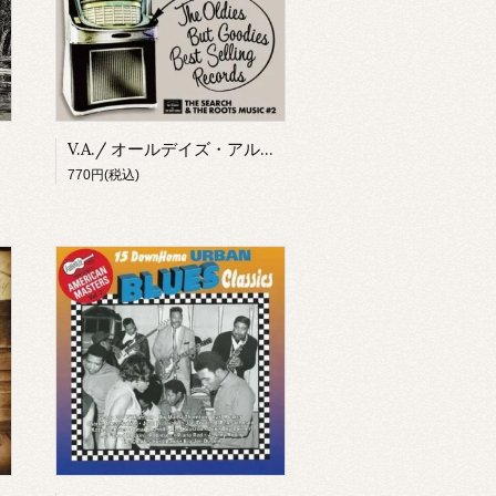
V.A./ オールデイズ・アルバム・ガイド50：THE SEARCH & THE ROOTS MUSICシリーズ #2(CD)
770円(税込)