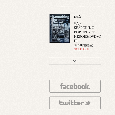
5
No.
V.A./
SEARCHING
FOR SECRET
HEROES(DVD+C
D)
3,850円(税込)
SOLD OUT