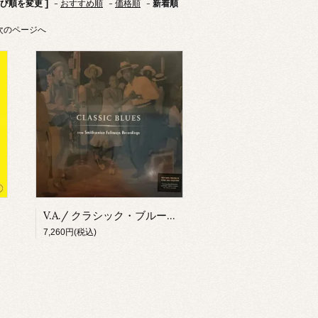
並び順を変更 ]
-
おすすめ順
-
価格順
-
新着順
次のページへ
V.A./ クラシック・ブルース From スミソニアン・フォークウェイズ(2LP)
7,260円(税込)