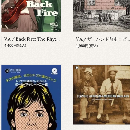
V.A./ Back Fire: The Rhythm, The Blues, The Hot Guitar Part 2(LP)
V.A./ ザ・バンド前史：ビッグ・ピンクまでの軌跡(CD)
4,400円(税込)
1,980円(税込)