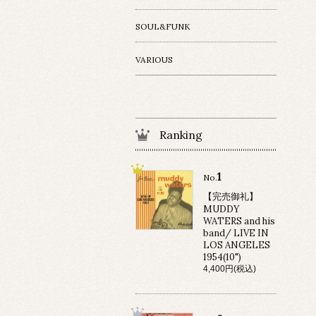
SOUL&FUNK
VARIOUS
Ranking
1
No.
【完売御礼】
MUDDY
WATERS and his
band/ LIVE IN
LOS ANGELES
1954(10")
4,400円(税込)