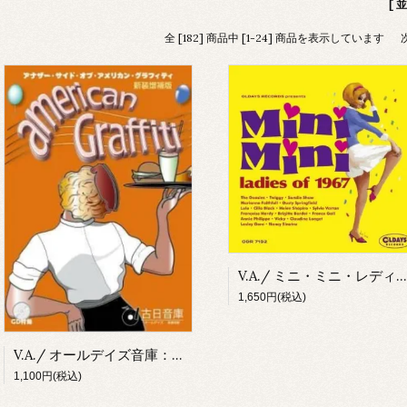
[ 
全 [182] 商品中 [1-24] 商品を表示しています
V.A./ ミニ・ミニ・レディース 1967(ナナジャケ・スリム・エディションCD)
1,650円(税込)
V.A./ オールデイズ音庫：アナザー・サイド・オブ・アメリカン・グラフィティ（2026新装増補版）(CD/特殊ケース)
1,100円(税込)