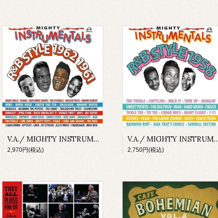
V.A./ MIGHTY INSTRUMENTALS R&B-STYLE 1962 1961(2CD-R+2CD-R)
V.A./ MIGHTY INSTRUMENTALS R&B-STYLE
2,970円(税込)
2,750円(税込)