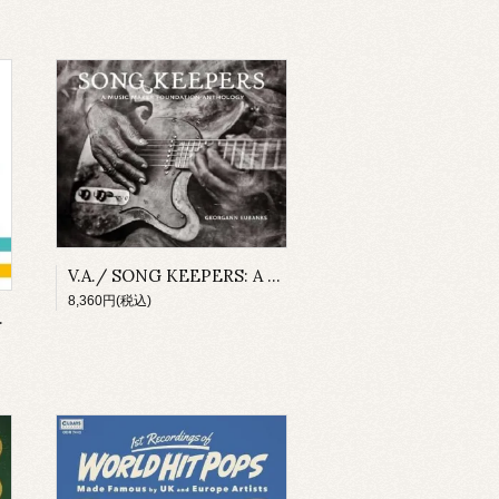
V.A./ SONG KEEPERS: A MUSIC MAKER FOUNDATION ANTHOLOGY(4CD-BOX)
8,360円(税込)
 1958(2CD-R)