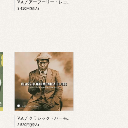
V.A./ アーフーリー・レコード Presents アーバン・ブルース・クラシックス(CD)
3,410円(税込)
V.A./ クラシック・ハーモニカ・ブルース From スミソニアン・フォークウェイズ(CD)
3,520円(税込)