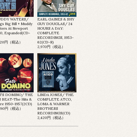
DDY WATERS/
EARL GAINES & SHY
gs Big Bill + Muddy
GUY DOUGLAS/ 24
ters At Newport
HOURS A DAY:
60, Expanded(CD-
COMPLETE
RECORDINGS, 1953-
,420円（税込）
62(CD-R)
2,970円（税込）
TS DOMINO/ THE
LINDA JONES/ THE
G BEAT-The Hits &
COMPLETE ATCO,
re 1950-1957(2CD)
LOMA & WARNER
,090円（税込）
BROTHERS
RECORDINGS(CD)
2,420円（税込）