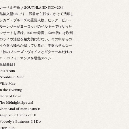
レーベル型番 / SOUTHLAND SCD-20】
品輸入盤CDです。戦前から戦後にかけて活躍し
シカゴ・ブルーズの重要人物、ビッグ・ビル・
ルーンジーがヨーロッパのベルギーで行なった
ンサートを収録。1957年録音、50年代には欧州
のライヴ活動を精力的に行ない、その中からの
イヴ盤も幾らか残しているが、本盤もそんな一
！彼のブルーズ・ヴォイスとギター一本だけの
ロ・パフォーマンスを堪能スベシ！
収録曲目】
This Train
Trouble in Mind
Willie Mae
In the Evening
Glory of Love
The Midnight Special
What Kind of Man Jesus Is
Keep Your Hands off It
Nobody's Business If I Do
.Hey! Bub