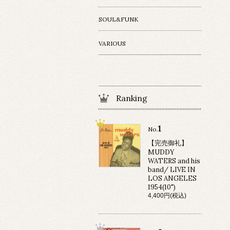
SOUL&FUNK
VARIOUS
Ranking
1
No.
【完売御礼】
MUDDY
WATERS and his
band/ LIVE IN
LOS ANGELES
1954(10")
4,400円(税込)