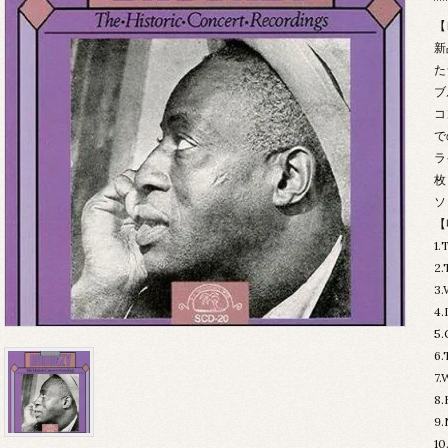
【
新
た
ブ
コ
で
ラ
枚
ソ
【
1.
2.
3.
4.
5.
6.
7.
8.
9.
10