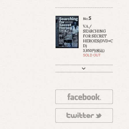
5
No.
V.A./
SEARCHING
FOR SECRET
HEROES(DVD+C
D)
3,850円(税込)
SOLD OUT