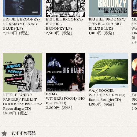
BIG BILL BROONZY/
BIG BILL BROONZY/
BIG BILL BROONZY/
MU
LONESOME ROAD
BIG BILL
THE BLUES + BIG
Sin
BLUES(LP)
BROONZY(LP)
BILL'S BLUES
Wa
2,200円（税込）
2,500円（税込）
1,800円（税込）
19
R)
2
V.A./ BOOGIE
JIMMY
LITTLE JUNIOR
FA
WOOGIE VOL.2: Big
WITHERSPOON/ BIG
PARKER/ FEELIN'
BI
Bands Boogie(CD)
BLUES(CD)
GOOD: The 1952-1962
Mo
1,800円（税込）
2,200円（税込）
Recordings(CD)
2
1,800円（税込）
おすすめ商品