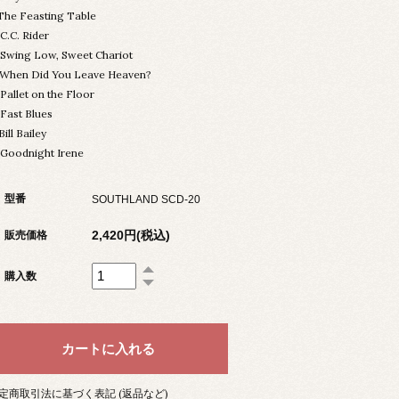
.The Feasting Table
.C.C. Rider
.Swing Low, Sweet Chariot
.When Did You Leave Heaven?
.Pallet on the Floor
.Fast Blues
.Bill Bailey
.Goodnight Irene
型番
SOUTHLAND SCD-20
2,420円(税込)
販売価格
購入数
定商取引法に基づく表記 (返品など)