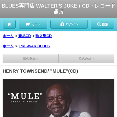
BLUES専門店 WALTER'S JUKE / CD・レコード
通販
カート
ログイン
検索
ホーム
＞
新品CD
＞
輸入盤CD
ホーム
＞
PRE-WAR BLUES
前の商品へ
次の商品へ
HENRY TOWNSEND/ "MULE"(CD)