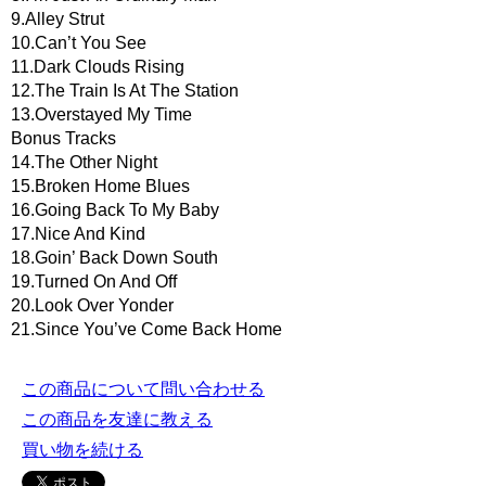
9.Alley Strut
10.Can’t You See
11.Dark Clouds Rising
12.The Train Is At The Station
13.Overstayed My Time
Bonus Tracks
14.The Other Night
15.Broken Home Blues
16.Going Back To My Baby
17.Nice And Kind
18.Goin’ Back Down South
19.Turned On And Off
20.Look Over Yonder
21.Since You’ve Come Back Home
この商品について問い合わせる
この商品を友達に教える
買い物を続ける