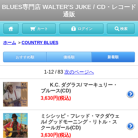
BLUES専門店 WALTER'S JUKE / CD・レコード
通販
カート
ログイン
検索
ホーム
＞
COUNTRY BLUES
おすすめ順
価格順
新着順
1-12 / 83
次のページへ
K.C. ダグラス/ マーキュリー・
ブルース(CD)
3,630円(税込)
ミシシッピ・フレッド・マクダウェ
ル/ グッドモーニング・リトル・ス
クールガール(CD)
3,630円(税込)