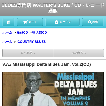
BLUES専門店 WALTER'S JUKE / CD・レコード
通販
カート
ログイン
検索
ホーム
＞
新品CD
＞
輸入盤CD
ホーム
＞
COUNTRY BLUES
前の商品へ
次の商品へ
V.A./ Mississippi Delta Blues Jam, Vol.2(CD)