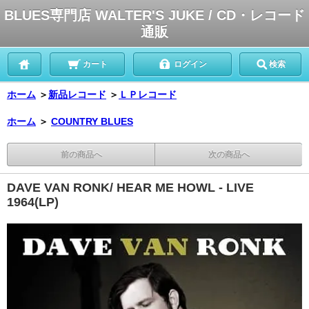
BLUES専門店 WALTER'S JUKE / CD・レコード
通販
カート
ログイン
検索
ホーム
＞
新品レコード
＞
ＬＰレコード
ホーム
＞
COUNTRY BLUES
前の商品へ
次の商品へ
DAVE VAN RONK/ HEAR ME HOWL - LIVE
1964(LP)