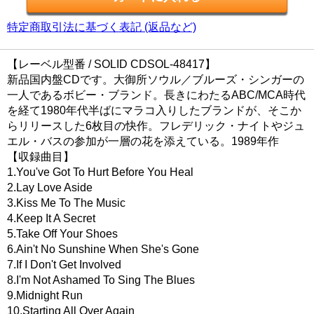
特定商取引法に基づく表記 (返品など)
【レーベル型番 / SOLID CDSOL-48417】
新品国内盤CDです。大御所ソウル／ブルーズ・シンガーの
一人であるボビー・ブランド。長きにわたるABC/MCA時代
を経て1980年代半ばにマラコ入りしたブランドが、そこか
らリリースした6枚目の快作。フレデリック・ナイトやジュ
エル・バスの参加が一層の花を添えている。1989年作
【収録曲目】
1.You've Got To Hurt Before You Heal
2.Lay Love Aside
3.Kiss Me To The Music
4.Keep It A Secret
5.Take Off Your Shoes
6.Ain't No Sunshine When She's Gone
7.If I Don't Get Involved
8.I'm Not Ashamed To Sing The Blues
9.Midnight Run
10.Starting All Over Again