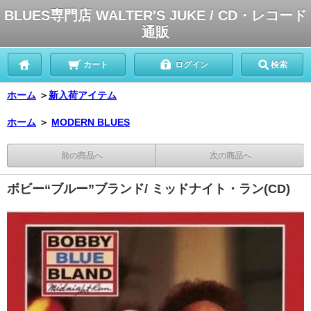
BLUES専門店 WALTER'S JUKE / CD・レコード
通販
カート
ログイン
検索
ホーム
＞
新入荷アイテム
ホーム
＞
MODERN BLUES
前の商品へ
次の商品へ
ボビー“ブルー”ブランド/ ミッドナイト・ラン(CD)