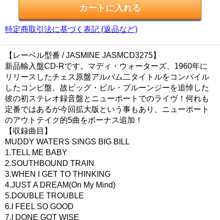
特定商取引法に基づく表記 (返品など)
【レーベル型番 / JASMINE JASMCD3275】
新品輸入盤CD-Rです。マディ・ウォーターズ、1960年に
リリースしたチェス原盤アルバム二タイトルをコンパイル
したコンピ盤。故ビッグ・ビル・ブルーンジーを追悼した
彼の初ステレオ録音盤とニューポートでのライヴ！何れも
定番ではあるが今回拡大版という事もあり、ニューポート
のアウトテイク的5曲をボーナス追加！
【収録曲目】
MUDDY WATERS SINGS BIG BILL
1.TELL ME BABY
2.SOUTHBOUND TRAIN
3.WHEN I GET TO THINKING
4.JUST A DREAM(On My Mind)
5.DOUBLE TROUBLE
6.I FEEL SO GOOD
7.I DONE GOT WISE