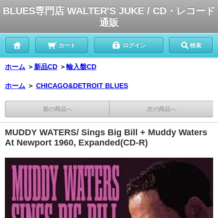
BLUES専門店 WALTER'S JUKE / CD・レコード
通販
カート
ログイン
検索
ホーム
＞
新品CD
＞
輸入盤CD
ホーム
＞
CHICAGO&DETROIT BLUES
前の商品へ
次の商品へ
MUDDY WATERS/ Sings Big Bill + Muddy Waters
At Newport 1960, Expanded(CD-R)