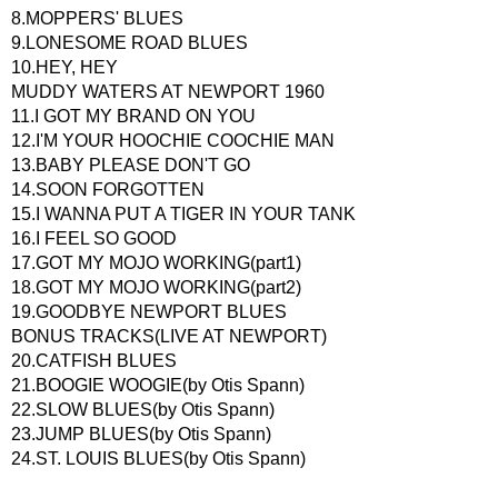
8.MOPPERS' BLUES
9.LONESOME ROAD BLUES
10.HEY, HEY
MUDDY WATERS AT NEWPORT 1960
11.I GOT MY BRAND ON YOU
12.I'M YOUR HOOCHIE COOCHIE MAN
13.BABY PLEASE DON'T GO
14.SOON FORGOTTEN
15.I WANNA PUT A TIGER IN YOUR TANK
16.I FEEL SO GOOD
17.GOT MY MOJO WORKING(part1)
18.GOT MY MOJO WORKING(part2)
19.GOODBYE NEWPORT BLUES
BONUS TRACKS(LIVE AT NEWPORT)
20.CATFISH BLUES
21.BOOGIE WOOGIE(by Otis Spann)
22.SLOW BLUES(by Otis Spann)
23.JUMP BLUES(by Otis Spann)
24.ST. LOUIS BLUES(by Otis Spann)