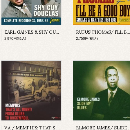
EARL GAINES & SHY GUY DOUGLAS/ 24 HOURS A DAY: COMPLETE RECORDINGS, 1953-62(CD-R)
RUFUS THOMAS/ I’LL BE A GOOD BOY: SINGLES & RARITIES 1950-1962
2,970円(税込)
2,750円(税込)
V.A./ MEMPHIS: THAT'S ALL RIGHT! FROM BLUES TO ROCK'N'ROLL(CD)
ELMORE JAMES/ SL