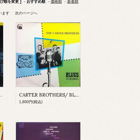
並び順を変更 ]
-
おすすめ順
-
価格順
-
新着順
ています
次のページへ
et Me in the City(LP)
CARTER BROTHERS/ BLUES IN SESSION(LP)
1,800円(税込)