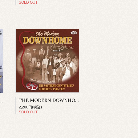
SOLD OUT
THE MODERN DOWNHOME BLUES SESSIONS VOL 4:SOUTHERN COUNTRY BLUES GUITARISTS 1948-1952(CD)
NSIDE/ ROLLIN' & TUMBLIN'
2,200円(税込)
SOLD OUT