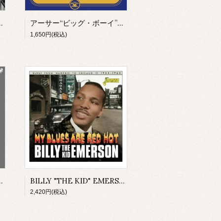
ップト・ダウン・イン・メンフィス(CD)
アーサー“ビッグ・ボーイ”クルーダップ/ ザッツ・オール・ライト：ブルーバード・イヤーズ 1941-54(CD)
1,650円(税込)
ファインド・マイ・ベイビー(CD)
BILLY "THE KID" EMERSON/ MY BLUES ARE RED HOT(CD-R)
2,420円(税込)