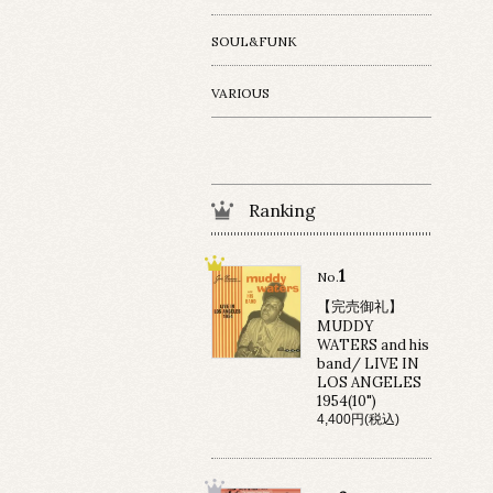
SOUL&FUNK
VARIOUS
Ranking
1
No.
【完売御礼】
MUDDY
WATERS and his
band/ LIVE IN
LOS ANGELES
1954(10")
4,400円(税込)