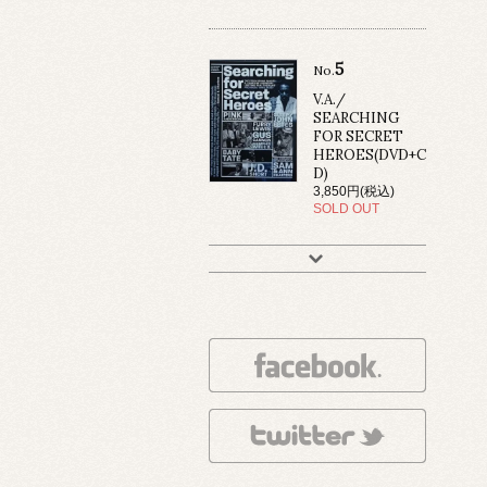
5
No.
V.A./
SEARCHING
FOR SECRET
HEROES(DVD+C
D)
3,850円(税込)
SOLD OUT