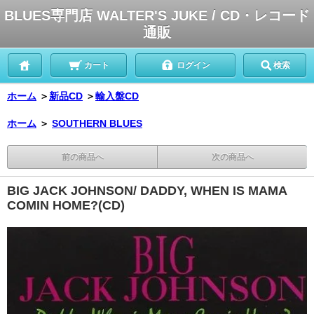
BLUES専門店 WALTER'S JUKE / CD・レコード
通販
カート
ログイン
検索
ホーム
＞
新品CD
＞
輸入盤CD
ホーム
＞
SOUTHERN BLUES
前の商品へ
次の商品へ
BIG JACK JOHNSON/ DADDY, WHEN IS MAMA
COMIN HOME?(CD)