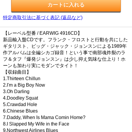
特定商取引法に基づく表記 (返品など)
【レーベル型番 / EARWIG 4916CD】
新品輸入盤CDです。フランク・フロストと行動を共にした
ギタリスト、ビッグ・ジャック・ジョンスンによる1989年
作アルバムは全編シカゴ録音！という事で南部魂炸裂のラ
フ＆タフ『爆発ジョンスン』は少し抑え気味な仕上り！ホ
ーンも加わり実にモダンでタイト！
【収録曲目】
1.Thirteen Chillun
2.I'm a Big Boy Now
3.Oh Darling
4.Doodley Squat
5.Crawdad Hole
6.Chinese Blues
7.Daddy, When Is Mama Comin Home?
8.I Slapped My Wife in the Face
9.Northwest Airlines Blues