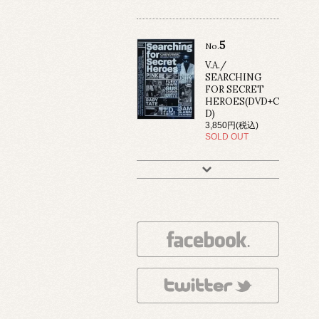
5
No.
V.A./
SEARCHING
FOR SECRET
HEROES(DVD+C
D)
3,850円(税込)
SOLD OUT