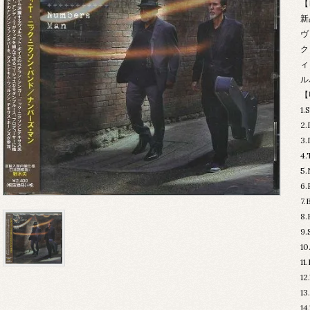
【
新
ヴ
ク
ィ
ル
【
1.
2.
3.
4.
5.
6.
7.
8.
9.
10
11
12
13
14