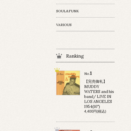
SOUL&FUNK
VARIOUS
Ranking
1
No.
【完売御礼】
MUDDY
WATERS and his
band/ LIVE IN
LOS ANGELES
1954(10")
4,400円(税込)