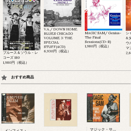
V.A./ DOWN HOME
MAGIC SAM/ Genius-
シ
BLUES CHICAGO
The Final
&
VOLUME 3: THE
Sessions(CD-R)
SPECIAL
ウ
1,980円（税込）
STUFF(4CD)
マン
6,930円（税込）
ブルース＆ソウル・レ
2
コーズ 180
1,980円（税込）
おすすめ商品
マジック・サム/ ライヴ・イン・シカゴ～ロッキン・ワイルド(CD)
メンフィス・スリム/ ザ・フォークウェイズ・イヤーズ(CD)