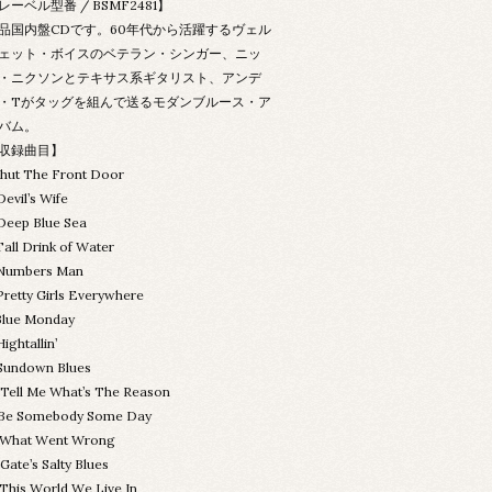
レーベル型番 / BSMF2481】
品国内盤CDです。60年代から活躍するヴェル
ェット・ボイスのベテラン・シンガー、ニッ
・ニクソンとテキサス系ギタリスト、アンデ
・Tがタッグを組んで送るモダンブルース・ア
バム。
収録曲目】
Shut The Front Door
Devil’s Wife
Deep Blue Sea
Tall Drink of Water
Numbers Man
Pretty Girls Everywhere
Blue Monday
Hightallin’
Sundown Blues
.Tell Me What’s The Reason
.Be Somebody Some Day
.What Went Wrong
.Gate’s Salty Blues
.This World We Live In