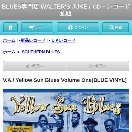
BLUES専門店 WALTER'S JUKE / CD・レコード
通販
カート
ログイン
検索
ホーム
＞
新品レコード
＞
ＬＰレコード
ホーム
＞
SOUTHERN BLUES
前の商品へ
次の商品へ
V.A./ Yellow Sun Blues Volume One(BLUE VINYL)