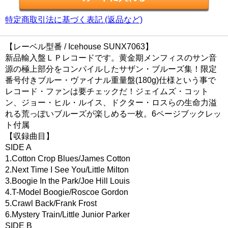
特定商取引法に基づく表記 (返品など)
【レーベル型番 / Icehouse SUNX7063】
新品輸入盤ＬＰレコードです。黄金期メンフィスのサン音
源の極上部分をコンパイルしたサザン・ブルーズ集！限定
番号付きブルー・ヴァイナル重量盤(180g)仕様という事で
レコード・ファンは要チェックだ！ジェイムズ・コット
ン、ジョー・ヒル・ルイス、ドクター・ロスらの生命力溢
れる荒っぽいブルーズが楽しめる一枚。6ページブックレッ
ト付属
【収録曲目】
SIDE A
1.Cotton Crop Blues/James Cotton
2.Next Time I See You/Little Milton
3.Boogie In the Park/Joe Hill Louis
4.T-Model Boogie/Roscoe Gordon
5.Crawl Back/Frank Frost
6.Mystery Train/Little Junior Parker
SIDE B