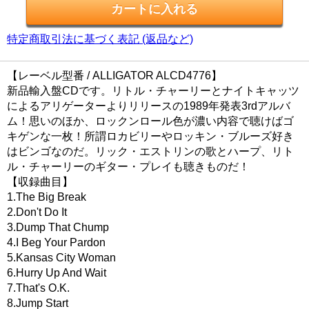
特定商取引法に基づく表記 (返品など)
【レーベル型番 / ALLIGATOR ALCD4776】
新品輸入盤CDです。リトル・チャーリーとナイトキャッツ
によるアリゲーターよりリリースの1989年発表3rdアルバ
ム！思いのほか、ロックンロール色が濃い内容で聴けばゴ
キゲンな一枚！所謂ロカビリーやロッキン・ブルーズ好き
はビンゴなのだ。リック・エストリンの歌とハープ、リト
ル・チャーリーのギター・プレイも聴きものだ！
【収録曲目】
1.The Big Break
2.Don't Do It
3.Dump That Chump
4.I Beg Your Pardon
5.Kansas City Woman
6.Hurry Up And Wait
7.That's O.K.
8.Jump Start