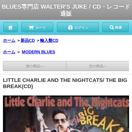
BLUES専門店 WALTER'S JUKE / CD・レコード
通販
カート
ログイン
検索
ホーム
＞
新品CD
＞
輸入盤CD
ホーム
＞
MODERN BLUES
前の商品へ
次の商品へ
LITTLE CHARLIE AND THE NIGHTCATS/ THE BIG
BREAK(CD)