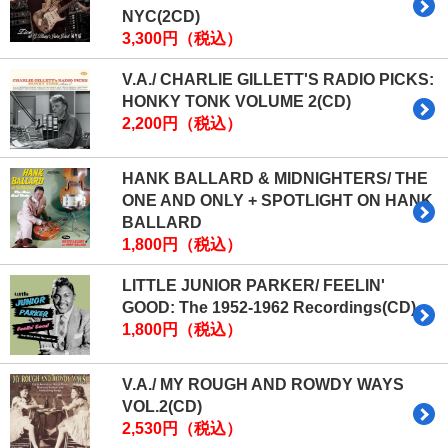
NYC(2CD)
3,300円（税込）
V.A./ CHARLIE GILLETT'S RADIO PICKS:
HONKY TONK VOLUME 2(CD)
2,200円（税込）
HANK BALLARD & MIDNIGHTERS/ THE
ONE AND ONLY + SPOTLIGHT ON HANK
BALLARD
1,800円（税込）
LITTLE JUNIOR PARKER/ FEELIN'
GOOD: The 1952-1962 Recordings(CD)
1,800円（税込）
V.A./ MY ROUGH AND ROWDY WAYS
VOL.2(CD)
2,530円（税込）