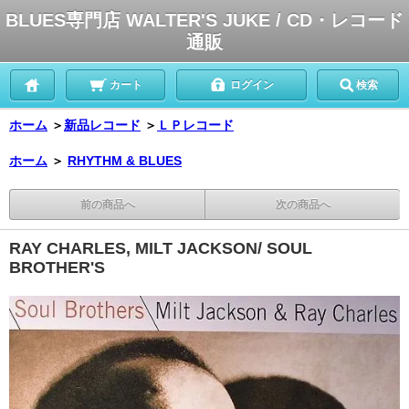
BLUES専門店 WALTER'S JUKE / CD・レコード
通販
カート
ログイン
検索
ホーム
＞
新品レコード
＞
ＬＰレコード
ホーム
＞
RHYTHM & BLUES
前の商品へ
次の商品へ
RAY CHARLES, MILT JACKSON/ SOUL
BROTHER'S