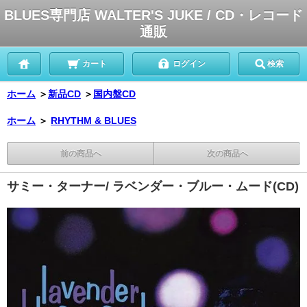
BLUES専門店 WALTER'S JUKE / CD・レコード
通販
カート
ログイン
検索
ホーム
＞
新品CD
＞
国内盤CD
ホーム
＞
RHYTHM & BLUES
前の商品へ
次の商品へ
サミー・ターナー/ ラベンダー・ブルー・ムード(CD)