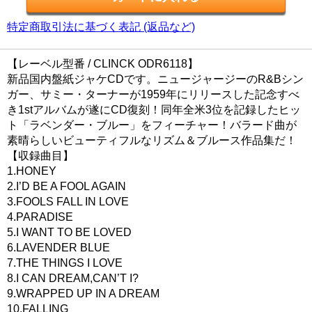
特定商取引法に基づく表記 (返品など)
【レーベル型番 / CLINCK ODR6118】
新品国内盤紙ジャケCDです。ニュージャージーのR&Bシン
ガー、サミー・ターナーが1959年にリリースした記念すべ
き1stアルバムが遂にCD復刻！同年全米3位を記録したヒッ
ト「ラベンダー・ブルー」をフィーチャー！バラード曲が
素晴らしいビューティフルなリズム＆ブルース作品集だ！
【収録曲目】
1.HONEY
2.I’D BE A FOOL AGAIN
3.FOOLS FALL IN LOVE
4.PARADISE
5.I WANT TO BE LOVED
6.LAVENDER BLUE
7.THE THINGS I LOVE
8.I CAN DREAM,CAN’T I?
9.WRAPPED UP IN A DREAM
10.FALLING