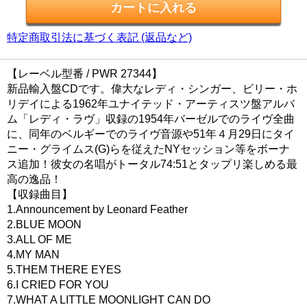
特定商取引法に基づく表記 (返品など)
【レーベル型番 / PWR 27344】
新品輸入盤CDです。偉大なレディ・シンガー、ビリー・ホ
リデイによる1962年ユナイテッド・アーティスツ盤アルバ
ム「レディ・ラヴ」収録の1954年バーゼルでのライヴ全曲
に、同年のベルギーでのライヴ音源や51年４月29日にタイ
ニー・グライムス(G)らを従えたNYセッション等をボーナ
ス追加！彼女の名唱がトータル74:51とタップリ楽しめる最
高の逸品！
【収録曲目】
1.Announcement by Leonard Feather
2.BLUE MOON
3.ALL OF ME
4.MY MAN
5.THEM THERE EYES
6.I CRIED FOR YOU
7.WHAT A LITTLE MOONLIGHT CAN DO