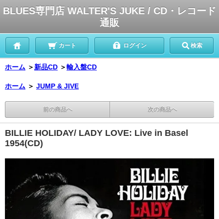
BLUES専門店 WALTER'S JUKE / CD・レコード
通販
カート
ログイン
検索
ホーム
＞
新品CD
＞
輸入盤CD
ホーム
＞
JUMP & JIVE
前の商品へ
次の商品へ
BILLIE HOLIDAY/ LADY LOVE: Live in Basel
1954(CD)