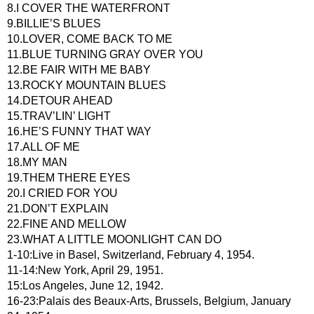
8.I COVER THE WATERFRONT
9.BILLIE’S BLUES
10.LOVER, COME BACK TO ME
11.BLUE TURNING GRAY OVER YOU
12.BE FAIR WITH ME BABY
13.ROCKY MOUNTAIN BLUES
14.DETOUR AHEAD
15.TRAV’LIN’ LIGHT
16.HE’S FUNNY THAT WAY
17.ALL OF ME
18.MY MAN
19.THEM THERE EYES
20.I CRIED FOR YOU
21.DON’T EXPLAIN
22.FINE AND MELLOW
23.WHAT A LITTLE MOONLIGHT CAN DO
1-10:Live in Basel, Switzerland, February 4, 1954.
11-14:New York, April 29, 1951.
15:Los Angeles, June 12, 1942.
16-23:Palais des Beaux-Arts, Brussels, Belgium, January