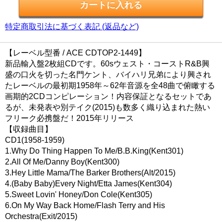
特定商取引法に基づく表記 (返品など)
【レーベル型番 / ACE CDTOP2-1449】
新品輸入盤2枚組CDです。60sウェスト・コーストR&B興
盛の口火を切った名門ケント、バイハリ兄弟により興され
たレーベルの最初期1958年～62年音源を全48曲で俯瞰する
画期的2CDコンピレーション！内容保証となるセットであ
るが、未発表や別テイク(2015)も数多く織り込まれた熱い
フリーク必携盤だ！2015年リリース
【収録曲目】
CD1(1958-1959)
1.Why Do Thing Happen To Me/B.B.King(Kent301)
2.All Of Me/Danny Boy(Kent300)
3.Hey Little Mama/The Barker Brothers(Alt/2015)
4.(Baby Baby)Every Night/Etta James(Kent304)
5.Sweet Lovin' Honey/Don Cole(Kent305)
6.On My Way Back Home/Flash Terry and His
Orchestra(Exit/2015)