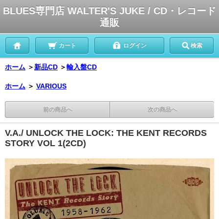
BLUES専門店 WALTER'S JUKE / CD・レコード
通販
カート
ログイン
検索
ホーム
＞
新品CD
＞
輸入盤CD
ホーム
＞
VARIOUS
前の商品へ
次の商品へ
V.A./ UNLOCK THE LOCK: THE KENT RECORDS
STORY VOL 1(2CD)