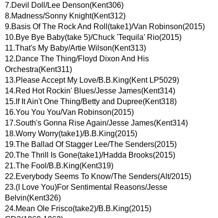
7.Devil Doll/Lee Denson(Kent306)
8.Madness/Sonny Knight(Kent312)
9.Basis Of The Rock And Roll(take1)/Van Robinson(2015)
10.Bye Bye Baby(take 5)/Chuck 'Tequila' Rio(2015)
11.That's My Baby/Artie Wilson(Kent313)
12.Dance The Thing/Floyd Dixon And His
Orchestra(Kent311)
13.Please Accept My Love/B.B.King(Kent LP5029)
14.Red Hot Rockin' Blues/Jesse James(Kent314)
15.If It Ain't One Thing/Betty and Dupree(Kent318)
16.You You You/Van Robinson(2015)
17.South's Gonna Rise Again/Jesse James(Kent314)
18.Worry Worry(take1)/B.B.King(2015)
19.The Ballad Of Stagger Lee/The Senders(2015)
20.The Thrill Is Gone(take1)/Hadda Brooks(2015)
21.The Fool/B.B.King(Kent319)
22.Everybody Seems To Know/The Senders(Alt/2015)
23.(I Love You)For Sentimental Reasons/Jesse
Belvin(Kent326)
24.Mean Ole Frisco(take2)/B.B.King(2015)