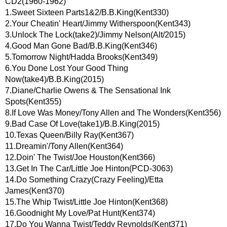
CD2(1960-1962)
1.Sweet Sixteen Parts1&2/B.B.King(Kent330)
2.Your Cheatin' Heart/Jimmy Witherspoon(Kent343)
3.Unlock The Lock(take2)/Jimmy Nelson(Alt/2015)
4.Good Man Gone Bad/B.B.King(Kent346)
5.Tomorrow Night/Hadda Brooks(Kent349)
6.You Done Lost Your Good Thing
Now(take4)/B.B.King(2015)
7.Diane/Charlie Owens & The Sensational Ink
Spots(Kent355)
8.If Love Was Money/Tony Allen and The Wonders(Kent356)
9.Bad Case Of Love(take1)/B.B.King(2015)
10.Texas Queen/Billy Ray(Kent367)
11.Dreamin'/Tony Allen(Kent364)
12.Doin' The Twist/Joe Houston(Kent366)
13.Get In The Car/Little Joe Hinton(PCD-3063)
14.Do Something Crazy(Crazy Feeling)/Etta
James(Kent370)
15.The Whip Twist/Little Joe Hinton(Kent368)
16.Goodnight My Love/Pat Hunt(Kent374)
17.Do You Wanna Twist/Teddy Reynolds(Kent371)