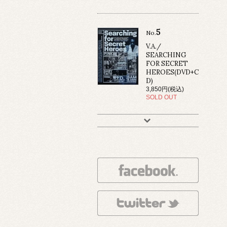
5
No.
V.A./
SEARCHING
FOR SECRET
HEROES(DVD+C
D)
3,850円(税込)
SOLD OUT