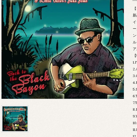
【
新
イ
ー
ン
ル
ア
【
1.
2
3
4.
5
6
7
8
9
1
1
12