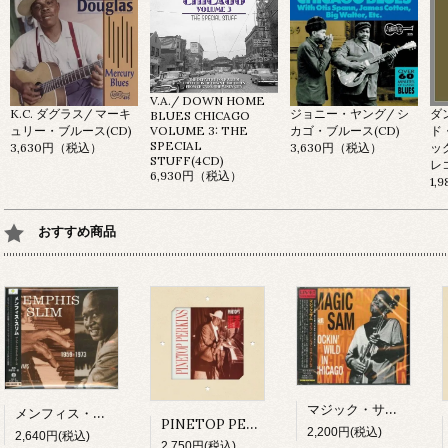
V.A./ DOWN HOME
K.C. ダグラス/ マーキ
ジョニー・ヤング/ シ
ダ
BLUES CHICAGO
ュリー・ブルース(CD)
カゴ・ブルース(CD)
ド
VOLUME 3: THE
SPECIAL
3,630円（税込）
3,630円（税込）
ッ
STUFF(4CD)
レ
6,930円（税込）
1,
おすすめ商品
マジック・サム/ ライヴ・イン・シカゴ～ロッキン・ワイルド(CD)
メンフィス・スリム/ ザ・フォークウェイズ・イヤーズ(CD)
PINETOP PERKINS/ PINETOP'S BOOGIE WOOGIE(CD)
2,200円(税込)
2,640円(税込)
2,750円(税込)