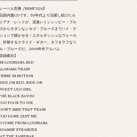
レーベル型番 /BSMF2124】
品国内盤CDです。50年代より活躍し続けたル
ジアナ・レッドが、泥臭いミシシッピー・ブル
ズからモダンなシカゴ・ブルーズまでハイ・テ
ションで聴かせる！エネルギッシュなヴォーカ
、炸裂するスライド・ギター、タフ＆ラフなリ
ル・ブルーズだ。2009年作アルバム
収録曲目】
I'M LOUISIANA RED
.ALABAMA TRAIN
.CRIME IN MOTION
RIDE ON RED, RIDE ON
.SWEET LEG GIRL
.THE BLACK BAYOU
.TOO POOR TO DIE
.DON'T MISS THAT TRAIN
.YOU DONE QUIT ME
0.I COME FROM LOUISIANA
1.ROAMIN' STRANGER
.AT THE ZANZIBAR