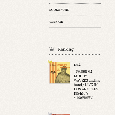
SOUL&FUNK
VARIOUS
Ranking
1
No.
【完売御礼】
MUDDY
WATERS and his
band/ LIVE IN
LOS ANGELES
1954(10")
4,400円(税込)