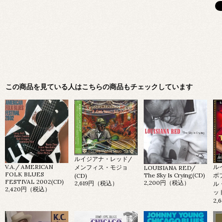
この商品を見ている人はこちらの商品もチェックしています
ルイジアナ・レッド/
V.A./ AMERICAN
ル
メンフィス・モジョ
LOUISIANA RED/
FOLK BLUES
ボ
The Sky Is Crying(CD)
(CD)
FESTIVAL 2002(CD)
2,200円（税込）
2,619円（税込）
ル
2,420円（税込）
ット
2