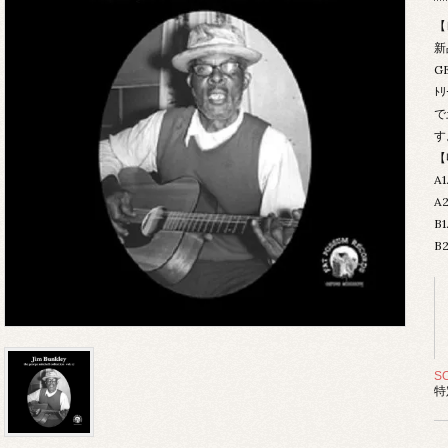
【
新
G
ﾄ
で
す
【
A1
A2
B1
B2
S
特