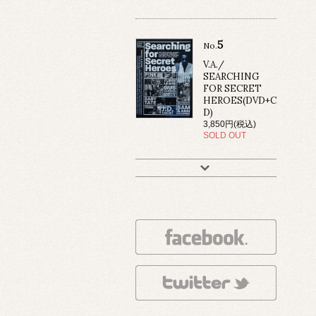
5
No.
V.A./
SEARCHING
FOR SECRET
HEROES(DVD+C
D)
3,850円(税込)
SOLD OUT