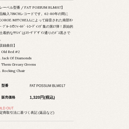
レーベル型番 / FAT POSSUM BLM017】
品輸入7INCHレコードです。62-80年の間に
EORGE MITCHELLによって録音された南部ｶﾝ
ﾘｰ･ﾌﾞﾙｰｽのﾌｨｰﾙﾄﾞ･ﾚｺｰﾃﾞｨﾝｸﾞ集の第17弾！原始的
土着的なｻｳﾝﾄﾞはｽﾘｰｳﾞﾃﾞｻﾞｲﾝ通りのﾄﾞｽ黒さで
。
収録曲目】
. Old Red #2
. Jack Of Diamonds
. Them Greasy Greens
. Rocking Chair
型番
FAT POSSUM BLM017
1,320円(税込)
販売価格
OLD OUT
定商取引法に基づく表記 (返品など)