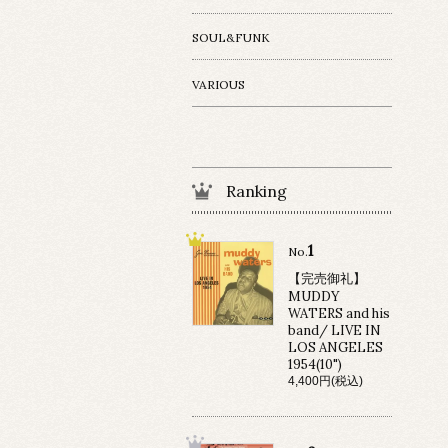
SOUL&FUNK
VARIOUS
Ranking
1
No.
【完売御礼】
MUDDY
WATERS and his
band/ LIVE IN
LOS ANGELES
1954(10")
4,400円(税込)