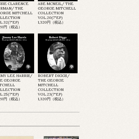
SSIE CLARENCE
ABE MCNEIL/ THE
RMAN/ THE
GEORGE MITCHELL
ORGE MITCHELL
COLLECTION
LLECTION
VOL.20(7"EP)
L.32(7"EP)
1,320円（税込）
320円（税込）
MMY LEE HARRIS/
ROBERT DIGGS/
E GEORGE
THE GEORGE
TCHELL
MITCHELL
LLECTION
COLLECTION
L.25(7"EP)
VOL.23(7"EP)
320円（税込）
1,320円（税込）