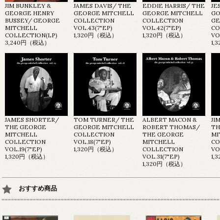
JIM BUNKLEY &
JAMES DAVIS/ THE
EDDIE HARRIS/ THE
JE
GEORGE HENRY
GEORGE MITCHELL
GEORGE MITCHELL
GO
BUSSEY/ GEORGE
COLLECTION
COLLECTION
GE
MITCHELL
VOL.43(7"EP)
VOL.42(7"EP)
CO
COLLECTION(LP)
1,320円（税込）
1,320円（税込）
VO
3,240円（税込）
1,
JAMES SHORTER/
TOM TURNER/ THE
ALBERT MACON &
JI
THE GEORGE
GEORGE MITCHELL
ROBERT THOMAS/
TH
MITCHELL
COLLECTION
THE GEORGE
MI
COLLECTION
VOL.18(7"EP)
MITCHELL
CO
VOL.19(7"EP)
1,320円（税込）
COLLECTION
VO
1,320円（税込）
VOL.31(7"EP)
1,
1,320円（税込）
おすすめ商品