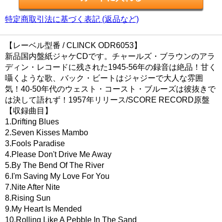
特定商取引法に基づく表記 (返品など)
【レーベル型番 / CLINCK ODR6053】
新品国内盤紙ジャケCDです。チャールズ・ブラウンのアラ
ディン・レコードに残された1945-56年の録音は絶品！甘く
囁くような歌、バック・ビートはジャジーで大人な雰囲
気！40-50年代のウェスト・コースト・ブルーズは彼抜きで
は決して語れず！1957年リリース/SCORE RECORD原盤
【収録曲目】
1.Drifting Blues
2.Seven Kisses Mambo
3.Fools Paradise
4.Please Don't Drive Me Away
5.By The Bend Of The River
6.I'm Saving My Love For You
7.Nite After Nite
8.Rising Sun
9.My Heart Is Mended
10.Rolling Like A Pebble In The Sand