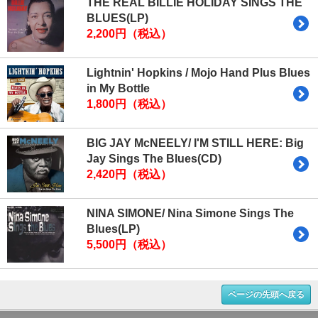
THE REAL BILLIE HOLIDAY SINGS THE
BLUES(LP)
2,200円（税込）
Lightnin' Hopkins / Mojo Hand Plus Blues
in My Bottle
1,800円（税込）
BIG JAY McNEELY/ I'M STILL HERE: Big
Jay Sings The Blues(CD)
2,420円（税込）
NINA SIMONE/ Nina Simone Sings The
Blues(LP)
5,500円（税込）
ページの先頭へ戻る