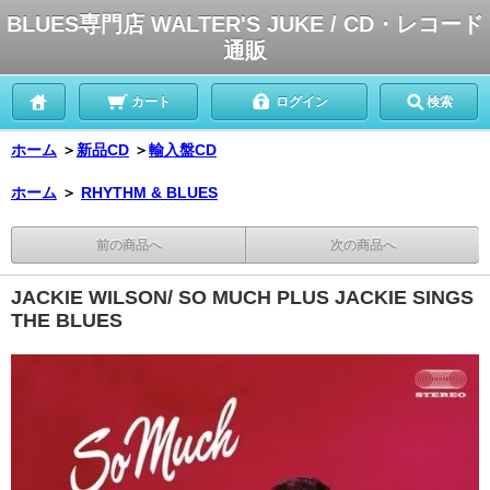
BLUES専門店 WALTER'S JUKE / CD・レコード
通販
カート
ログイン
検索
ホーム
＞
新品CD
＞
輸入盤CD
ホーム
＞
RHYTHM & BLUES
前の商品へ
次の商品へ
JACKIE WILSON/ SO MUCH PLUS JACKIE SINGS
THE BLUES