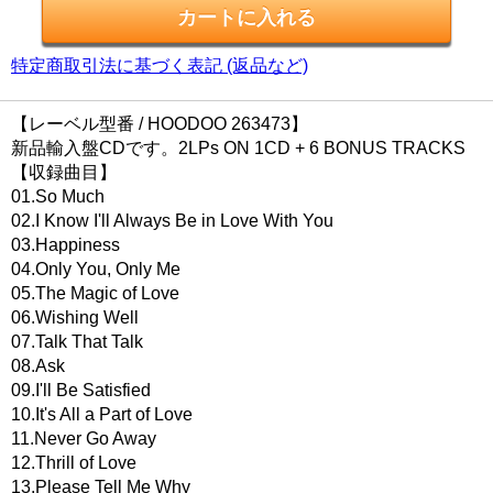
特定商取引法に基づく表記 (返品など)
【レーベル型番 / HOODOO 263473】
新品輸入盤CDです。2LPs ON 1CD + 6 BONUS TRACKS
【収録曲目】
01.So Much
02.I Know I'll Always Be in Love With You
03.Happiness
04.Only You, Only Me
05.The Magic of Love
06.Wishing Well
07.Talk That Talk
08.Ask
09.I'll Be Satisfied
10.It's All a Part of Love
11.Never Go Away
12.Thrill of Love
13.Please Tell Me Why