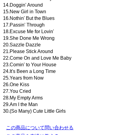
14.Doggin' Around
15.New Girl in Town
16.Nothin' But the Blues
17.Passin' Through
18.Excuse Me for Lovin'
19.She Done Me Wrong
20.Sazzle Dazzle
21.Please Stick Around
22.Come On and Love Me Baby
23.Comin' to Your House
24.It's Been a Long Time
25.Years from Now
26.One Kiss
27.You Cried
28.My Empty Arms
29.Am I the Man
30.(So Many) Cute Little Girls
この商品について問い合わせる