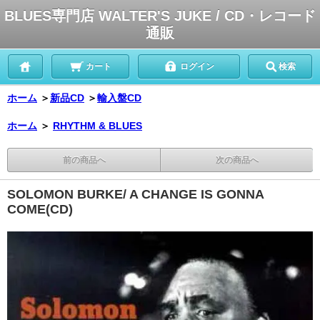
BLUES専門店 WALTER'S JUKE / CD・レコード
通販
カート
ログイン
検索
ホーム
＞
新品CD
＞
輸入盤CD
ホーム
＞
RHYTHM & BLUES
前の商品へ
次の商品へ
SOLOMON BURKE/ A CHANGE IS GONNA
COME(CD)