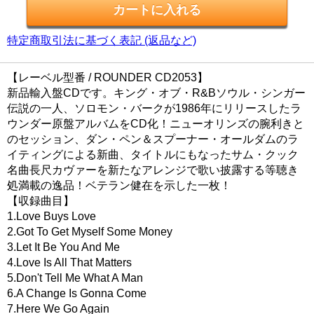
特定商取引法に基づく表記 (返品など)
【レーベル型番 / ROUNDER CD2053】
新品輸入盤CDです。キング・オブ・R&Bソウル・シンガー
伝説の一人、ソロモン・バークが1986年にリリースしたラ
ウンダー原盤アルバムをCD化！ニューオリンズの腕利きと
のセッション、ダン・ペン＆スプーナー・オールダムのラ
イティングによる新曲、タイトルにもなったサム・クック
名曲長尺カヴァーを新たなアレンジで歌い披露する等聴き
処満載の逸品！ベテラン健在を示した一枚！
【収録曲目】
1.Love Buys Love
2.Got To Get Myself Some Money
3.Let It Be You And Me
4.Love Is All That Matters
5.Don't Tell Me What A Man
6.A Change Is Gonna Come
7.Here We Go Again