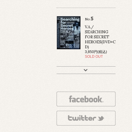
5
No.
V.A./
SEARCHING
FOR SECRET
HEROES(DVD+C
D)
3,850円(税込)
SOLD OUT