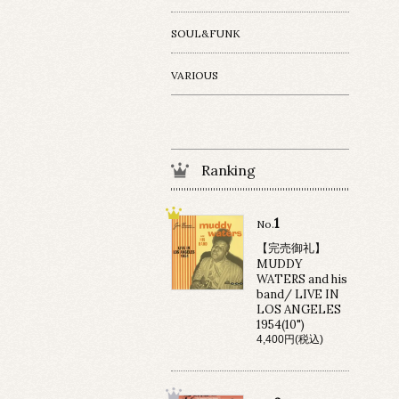
SOUL&FUNK
VARIOUS
Ranking
1
No.
【完売御礼】
MUDDY
WATERS and his
band/ LIVE IN
LOS ANGELES
1954(10")
4,400円(税込)