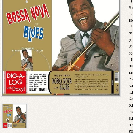
【
新
ン
1
『
ア
え
の
の
【
SI
1.
2.
3.
4.
5.
6.
7.
8.
9.
SI