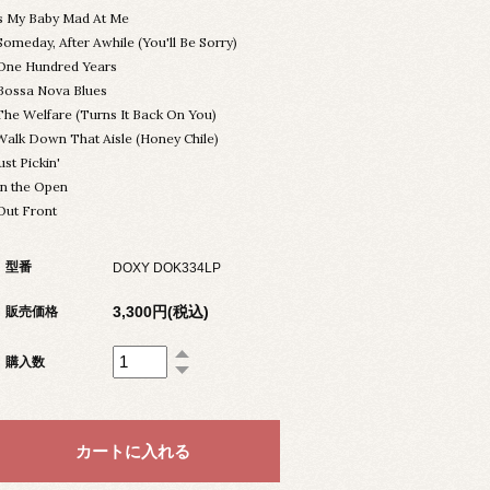
Is My Baby Mad At Me
Someday, After Awhile (You'll Be Sorry)
One Hundred Years
Bossa Nova Blues
The Welfare (Turns It Back On You)
Walk Down That Aisle (Honey Chile)
Just Pickin'
In the Open
Out Front
型番
DOXY DOK334LP
3,300円(税込)
販売価格
購入数