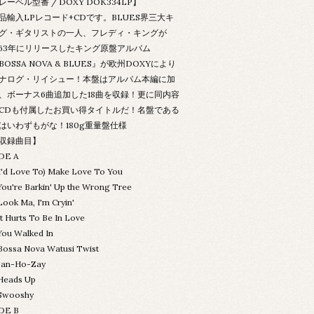
レーベル型番 / DOXY DOK334LP】
品輸入LPレコード+CDです。BLUES界三大キ
グ・ギタリストの一人、フレディ・キングが
963年にリリースしたキング原盤アルバム
BOSSA NOVA & BLUES』が欧州DOXYにより
ナログ・リイシュー！本盤はアルバム本編に加
、ボーナス6曲追加した18曲を収録！更に同内容
CDも付属したお買い得タイトルだ！名盤である
はいわずもがな！180g重量盤仕様
収録曲目】
DE A
(I'd Love To) Make Love To You
You're Barkin' Up the Wrong Tree
Look Ma, I'm Cryin'
It Hurts To Be In Love
You Walked In
Bossa Nova Watusi Twist
San-Ho-Zay
Heads Up
Swooshy
DE B