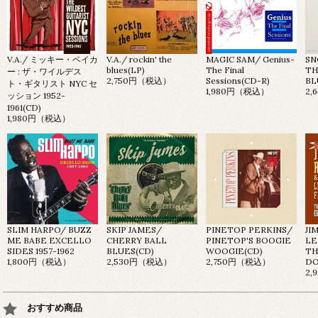
V.A./ ミッキー・ベイカ
V.A./ rockin' the
MAGIC SAM/ Genius-
SN
blues(LP)
The Final
TH
ー : ザ・ワイルデス
2,750円（税込）
Sessions(CD-R)
BL
ト・ギタリスト NYC セ
1,980円（税込）
2
ッション 1952-
1961(CD)
1,980円（税込）
SLIM HARPO/ BUZZ
SKIP JAMES/
PINETOP PERKINS/
JI
ME BABE EXCELLO
CHERRY BALL
PINETOP'S BOOGIE
LE
SIDES 1957-1962
BLUES(CD)
WOOGIE(CD)
TH
1,800円（税込）
2,530円（税込）
2,750円（税込）
DO
2
おすすめ商品