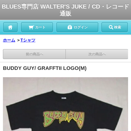
BLUES専門店 WALTER'S JUKE / CD・レコード
通販
カート
ログイン
検索
ホーム
＞
Tシャツ
前の商品へ
次の商品へ
BUDDY GUY/ GRAFFTII LOGO(M)