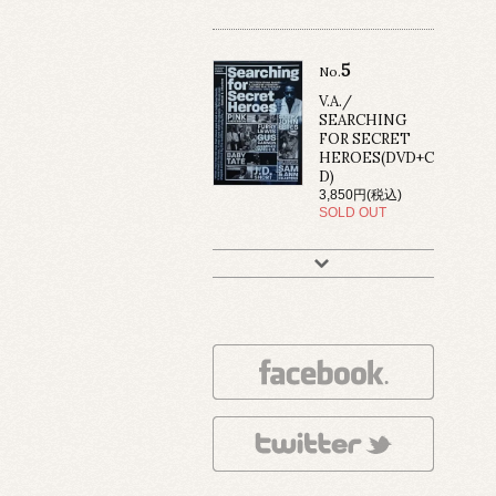
5
No.
V.A./
SEARCHING
FOR SECRET
HEROES(DVD+C
D)
3,850円(税込)
SOLD OUT