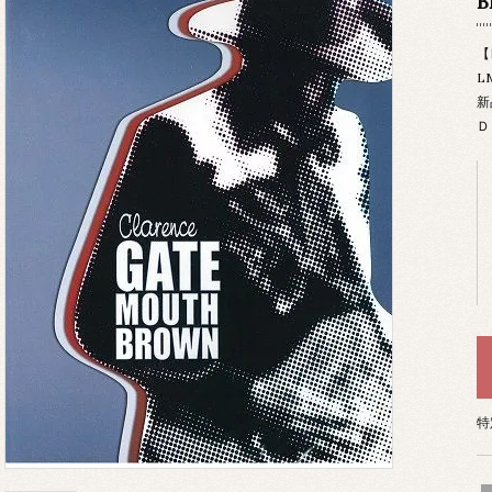
B
【
L
新
Ｄ
特