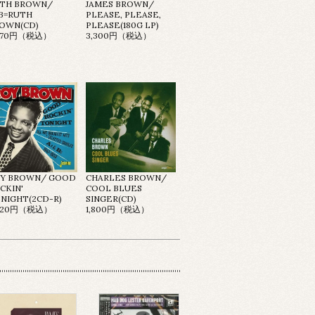
TH BROWN/
JAMES BROWN/
B=RUTH
PLEASE, PLEASE,
OWN(CD)
PLEASE(180G LP)
,970円（税込）
3,300円（税込）
Y BROWN/ GOOD
CHARLES BROWN/
CKIN'
COOL BLUES
NIGHT(2CD-R)
SINGER(CD)
,420円（税込）
1,800円（税込）