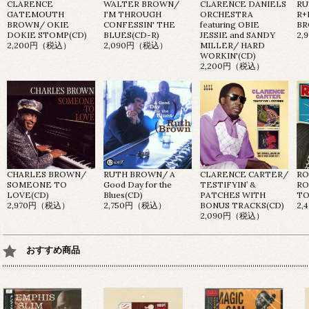
CLARENCE
WALTER BROWN/
CLARENCE DANIELS
RU
GATEMOUTH
I'M THROUGH
ORCHESTRA
R+
BROWN/ OKIE
CONFESSIN' THE
featuring OBIE
BR
DOKIE STOMP(CD)
BLUES(CD-R)
JESSIE and SANDY
2
2,200円（税込）
2,090円（税込）
MILLER/ HARD
WORKIN'(CD)
2,200円（税込）
CHARLES BROWN/
RUTH BROWN/ A
CLARENCE CARTER/
RO
SOMEONE TO
Good Day for the
TESTIFYIN’ &
RO
LOVE(CD)
Blues(CD)
PATCHES WITH
TO
2,970円（税込）
2,750円（税込）
BONUS TRACKS(CD)
2
2,090円（税込）
おすすめ商品