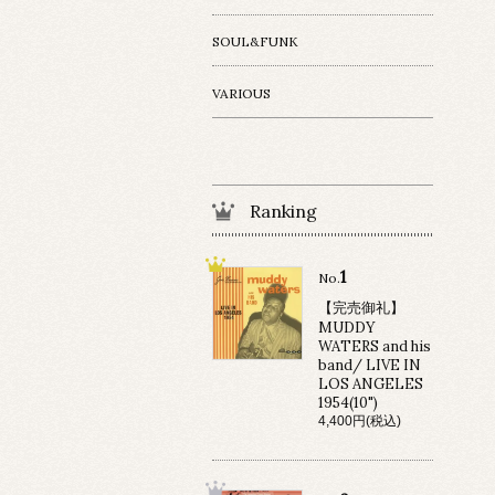
SOUL&FUNK
VARIOUS
Ranking
1
No.
【完売御礼】
MUDDY
WATERS and his
band/ LIVE IN
LOS ANGELES
1954(10")
4,400円(税込)