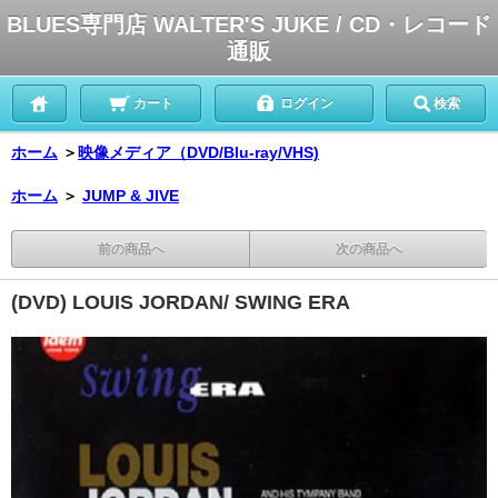
BLUES専門店 WALTER'S JUKE / CD・レコード
通販
カート
ログイン
検索
ホーム
＞
映像メディア（DVD/Blu-ray/VHS)
ホーム
＞
JUMP & JIVE
前の商品へ
次の商品へ
(DVD) LOUIS JORDAN/ SWING ERA