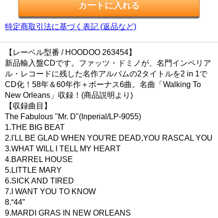
特定商取引法に基づく表記 (返品など)
【レーベル型番 / HOODOO 263454】
新品輸入盤CDです。ファッツ・ドミノが、名門インペリア
ル・レコードに残した名作アルバムの2タイトルを2 in 1で
CD化！58年＆60年作＋ボーナス6曲。名曲「Walking To
New Orleans」収録！(商品説明より)
【収録曲目】
The Fabulous "Mr. D"(Inperial/LP-9055)
1.THE BIG BEAT
2.I'LL BE GLAD WHEN YOU'RE DEAD,YOU RASCAL YOU
3.WHAT WILL I TELL MY HEART
4.BARREL HOUSE
5.LITTLE MARY
6.SICK AND TIRED
7.I WANT YOU TO KNOW
8.“44”
9.MARDI GRAS IN NEW ORLEANS