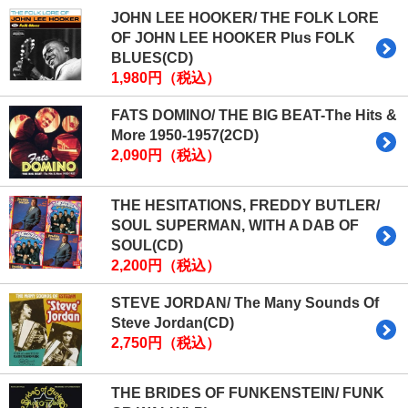
JOHN LEE HOOKER/ THE FOLK LORE
OF JOHN LEE HOOKER Plus FOLK
BLUES(CD)
1,980円（税込）
FATS DOMINO/ THE BIG BEAT-The Hits &
More 1950-1957(2CD)
2,090円（税込）
THE HESITATIONS, FREDDY BUTLER/
SOUL SUPERMAN, WITH A DAB OF
SOUL(CD)
2,200円（税込）
STEVE JORDAN/ The Many Sounds Of
Steve Jordan(CD)
2,750円（税込）
THE BRIDES OF FUNKENSTEIN/ FUNK