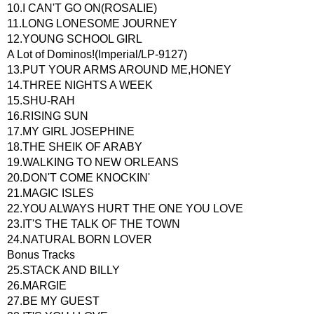
10.I CAN'T GO ON(ROSALIE)
11.LONG LONESOME JOURNEY
12.YOUNG SCHOOL GIRL
A Lot of Dominos!(Imperial/LP-9127)
13.PUT YOUR ARMS AROUND ME,HONEY
14.THREE NIGHTS A WEEK
15.SHU-RAH
16.RISING SUN
17.MY GIRL JOSEPHINE
18.THE SHEIK OF ARABY
19.WALKING TO NEW ORLEANS
20.DON'T COME KNOCKIN'
21.MAGIC ISLES
22.YOU ALWAYS HURT THE ONE YOU LOVE
23.IT'S THE TALK OF THE TOWN
24.NATURAL BORN LOVER
Bonus Tracks
25.STACK AND BILLY
26.MARGIE
27.BE MY GUEST