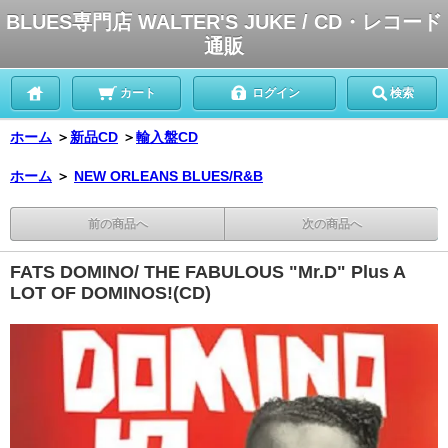
BLUES専門店 WALTER'S JUKE / CD・レコード
通販
カート
ログイン
検索
ホーム
＞
新品CD
＞
輸入盤CD
ホーム
＞
NEW ORLEANS BLUES/R&B
前の商品へ
次の商品へ
FATS DOMINO/ THE FABULOUS "Mr.D" Plus A
LOT OF DOMINOS!(CD)