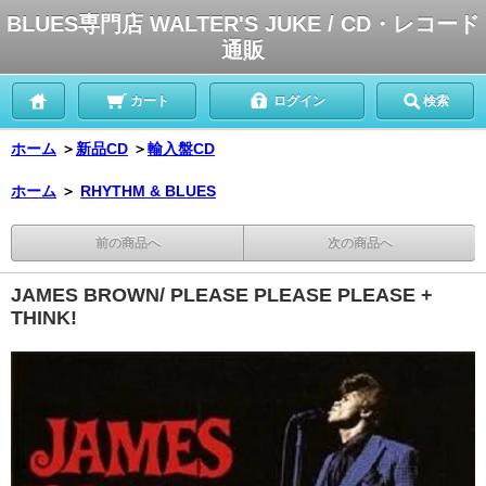
BLUES専門店 WALTER'S JUKE / CD・レコード
通販
カート
ログイン
検索
ホーム
＞
新品CD
＞
輸入盤CD
ホーム
＞
RHYTHM & BLUES
前の商品へ
次の商品へ
JAMES BROWN/ PLEASE PLEASE PLEASE +
THINK!