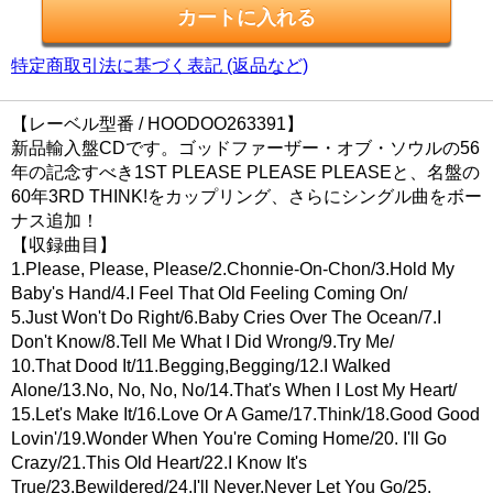
特定商取引法に基づく表記 (返品など)
【レーベル型番 / HOODOO263391】
新品輸入盤CDです。ゴッドファーザー・オブ・ソウルの56
年の記念すべき1ST PLEASE PLEASE PLEASEと、名盤の
60年3RD THINK!をカップリング、さらにシングル曲をボー
ナス追加！
【収録曲目】
1.Please, Please, Please/2.Chonnie-On-Chon/3.Hold My
Baby's Hand/4.I Feel That Old Feeling Coming On/
5.Just Won't Do Right/6.Baby Cries Over The Ocean/7.I
Don't Know/8.Tell Me What I Did Wrong/9.Try Me/
10.That Dood It/11.Begging,Begging/12.I Walked
Alone/13.No, No, No, No/14.That's When I Lost My Heart/
15.Let's Make It/16.Love Or A Game/17.Think/18.Good Good
Lovin'/19.Wonder When You're Coming Home/20. I'll Go
Crazy/21.This Old Heart/22.I Know It's
True/23.Bewildered/24.I'll Never,Never Let You Go/25.