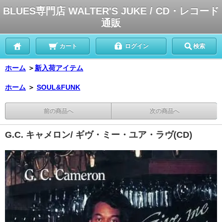
BLUES専門店 WALTER'S JUKE / CD・レコード
通販
カート
ログイン
検索
ホーム
＞
新入荷アイテム
ホーム
＞
SOUL&FUNK
前の商品へ
次の商品へ
G.C. キャメロン/ ギヴ・ミー・ユア・ラヴ(CD)