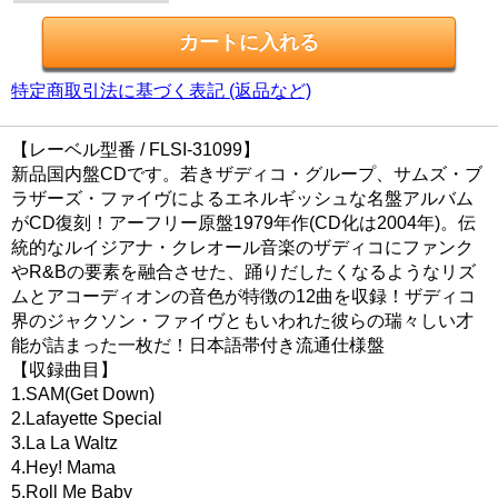
特定商取引法に基づく表記 (返品など)
【レーベル型番 / FLSI-31099】
新品国内盤CDです。若きザディコ・グループ、サムズ・ブ
ラザーズ・ファイヴによるエネルギッシュな名盤アルバム
がCD復刻！アーフリー原盤1979年作(CD化は2004年)。伝
統的なルイジアナ・クレオール音楽のザディコにファンク
やR&Bの要素を融合させた、踊りだしたくなるようなリズ
ムとアコーディオンの音色が特徴の12曲を収録！ザディコ
界のジャクソン・ファイヴともいわれた彼らの瑞々しい才
能が詰まった一枚だ！日本語帯付き流通仕様盤
【収録曲目】
1.SAM(Get Down)
2.Lafayette Special
3.La La Waltz
4.Hey! Mama
5.Roll Me Baby