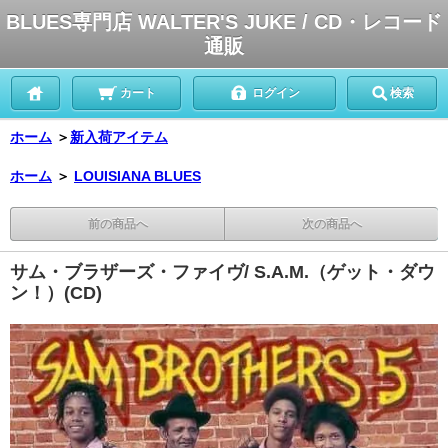
BLUES専門店 WALTER'S JUKE / CD・レコード
通販
カート
ログイン
検索
ホーム
＞
新入荷アイテム
ホーム
＞
LOUISIANA BLUES
前の商品へ
次の商品へ
サム・ブラザーズ・ファイヴ/ S.A.M.（ゲット・ダウ
ン！）(CD)