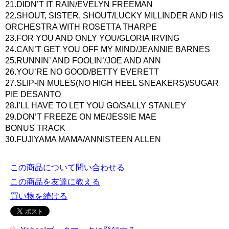
21.DIDN’T IT RAIN/EVELYN FREEMAN
22.SHOUT, SISTER, SHOUT/LUCKY MILLINDER AND HIS
ORCHESTRA WITH ROSETTA THARPE
23.FOR YOU AND ONLY YOU/GLORIA IRVING
24.CAN’T GET YOU OFF MY MIND/JEANNIE BARNES
25.RUNNIN’ AND FOOLIN’/JOE AND ANN
26.YOU’RE NO GOOD/BETTY EVERETT
27.SLIP-IN MULES(NO HIGH HEEL SNEAKERS)/SUGAR
PIE DESANTO
28.I’LL HAVE TO LET YOU GO/SALLY STANLEY
29.DON’T FREEZE ON ME/JESSIE MAE
BONUS TRACK
30.FUJIYAMA MAMA/ANNISTEEN ALLEN
この商品について問い合わせる
この商品を友達に教える
買い物を続ける