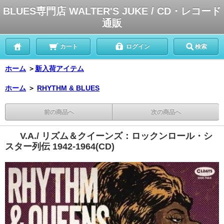
BLUES専門店 WALTER'S JUKE / CD・レコード
通販
カート
ログイン
検索
ホーム
＞
新入荷アイテム
ホーム
＞
RHYTHM & BLUES
前の商品へ
次の商品へ
V.A./ リズム＆クイーンズ：ロックンロール・シ
スター列伝 1942-1964(CD)