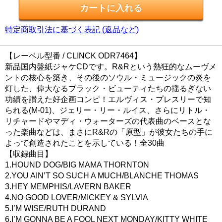
特定商取引法に基づく表記 (返品など)
【レーベル型番 / CLINCK ODR7464】
新品国内盤紙ジャケCDです。R&Rという熱狂的なムーヴメ
ントの核心を築き、その後のソウル・ミュージックの炎を
灯した、偉大なるブラック・ビューティたちの揺るぎない
功績を讃えた好企画コンピ！エルヴィス・プレスリーで知
られる(M-01)、ジェリー・リー・ルイス、さらにリトル・
リチャードやマディ・ウォーターズの代表曲のベースとな
った楽曲などは、まさにR&Rの「原型」が彼女たちの手に
よって創造されたことを示している！全30曲
【収録曲目】
1.HOUND DOG/BIG MAMA THORNTON
2.YOU AIN’T SO SUCH A MUCH/BLANCHE THOMAS
3.HEY MEMPHIS/LAVERN BAKER
4.NO GOOD LOVER/MICKEY & SYLVIA
5.I’M WISE/RUTH DURAND
6.I’M GONNA BE A FOOL NEXT MONDAY/KITTY WHITE