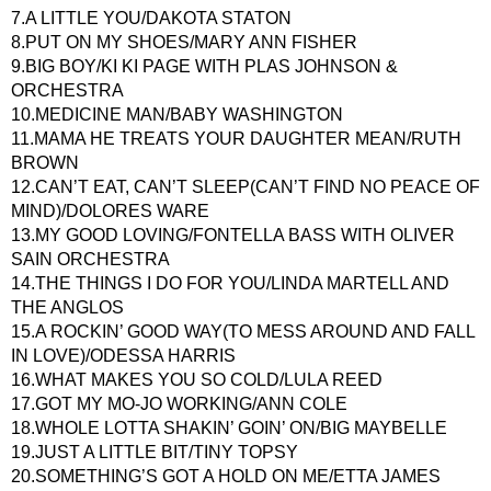
7.A LITTLE YOU/DAKOTA STATON
8.PUT ON MY SHOES/MARY ANN FISHER
9.BIG BOY/KI KI PAGE WITH PLAS JOHNSON &
ORCHESTRA
10.MEDICINE MAN/BABY WASHINGTON
11.MAMA HE TREATS YOUR DAUGHTER MEAN/RUTH
BROWN
12.CAN’T EAT, CAN’T SLEEP(CAN’T FIND NO PEACE OF
MIND)/DOLORES WARE
13.MY GOOD LOVING/FONTELLA BASS WITH OLIVER
SAIN ORCHESTRA
14.THE THINGS I DO FOR YOU/LINDA MARTELL AND
THE ANGLOS
15.A ROCKIN’ GOOD WAY(TO MESS AROUND AND FALL
IN LOVE)/ODESSA HARRIS
16.WHAT MAKES YOU SO COLD/LULA REED
17.GOT MY MO-JO WORKING/ANN COLE
18.WHOLE LOTTA SHAKIN’ GOIN’ ON/BIG MAYBELLE
19.JUST A LITTLE BIT/TINY TOPSY
20.SOMETHING’S GOT A HOLD ON ME/ETTA JAMES