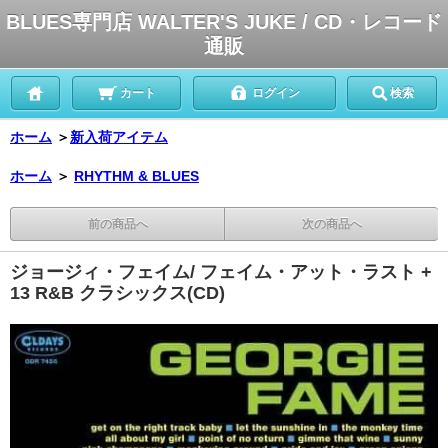
BLUES専門店 WALTER'S JUKE / CD・レコード
通販
カート
ログイン
検索
ホーム
＞
新入荷アイテム
ホーム
＞
RHYTHM & BLUES
前の商品へ
次の商品へ
ジョージィ・フェイム/ フェイム・アット・ラスト +
13 R&B クラシックス(CD)