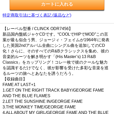
特定商取引法に基づく表記 (返品など)
【レーベル型番 / CLINCK ODR7456】
新品国内盤紙ジャケCDです。“COOLでHIPでMOD”この言
葉が最も似合う男、ジョージィ・フェイムが1964年に発表
した英国2ndアルバム全曲にシングル曲を追加してのCD
化！さらに、そのすべてのR&Bクラシックスを集め、彼の
音楽的ルーツを解き明かす「(His Master’s) 13 R&B
Classics」をカップリング！コレ一枚で彼のクールな魅力
を認識するだけでなく、彼が影響を受けた多彩な音楽を巡
るルーツの旅へとあなたを誘うだろう。
【収録曲目】
FAME AT LAST+1
1.GET ON THE RIGHT TRACK BABY/GEORGIE FAME
AND THE BLUE FLAMES
2.LET THE SUNSHINE IN/GEORGIE FAME
3.THE MONKEY TIME/GEORGIE FAME
4.ALL ABOUT MY GIRL/GEORGIE FAME AND THE BLUE