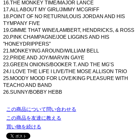
16.THE MONKEY TIME/MAJOR LANCE
17.ALL ABOUT MY GIRL/JIMMY MCGRIFF
18.POINT OF NO RETURN/LOUIS JORDAN AND HIS
TYMPANY FIVE
19.GIMME THAT WINE/LAMBERT, HENDRICKS, & ROSS
20.PINK CHAMPAGNE/JOE LIGGINS AND HIS
”HONEYDRIPPERS”
21.MONKEYING AROUND/WILLIAM BELL
22.PRIDE AND JOY/MARVIN GAYE
23.GREEN ONIONS/BOOKER T. AND THE MG’S
24.I LOVE THE LIFE I LIVE/THE MOSE ALLISON TRIO
25.MOODY MOOD FOR LOVE/KING PLEASURE WITH
TEACHO AND BAND
26.SUNNY/BOBBY HEBB
この商品について問い合わせる
この商品を友達に教える
買い物を続ける