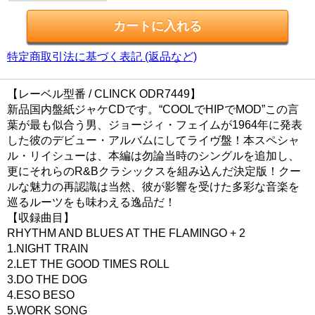
特定商取引法に基づく表記 (返品など)
【レーベル型番 / CLINCK ODR7449】
新品国内盤紙ジャケCDです。“COOLでHIPでMOD”この言
葉が最も似合う男、ジョージィ・フェイムが1964年に発表
した彼のデビュー・アルバムにしてライヴ盤！本スペシャ
ル・リイシューは、本編は勿論当時のシングルを追加し、
更にそれらのR&Bクラシックスを組み込んだ決定版！クー
ルな魅力の再認識は当然、彼が影響を受けた多彩な音楽を
巡るルーツをも味わえる逸品だ！
【収録曲目】
RHYTHM AND BLUES AT THE FLAMINGO + 2
1.NIGHT TRAIN
2.LET THE GOOD TIMES ROLL
3.DO THE DOG
4.ESO BESO
5.WORK SONG