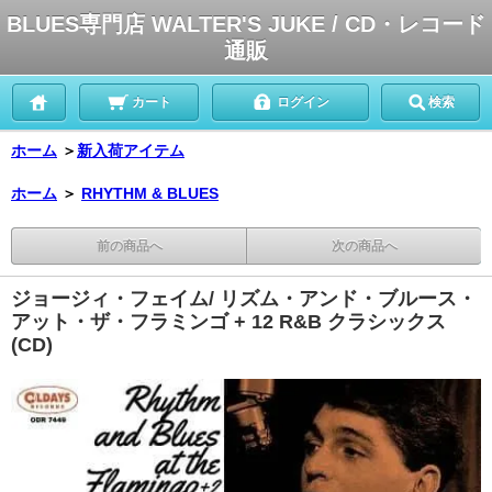
BLUES専門店 WALTER'S JUKE / CD・レコード
通販
カート
ログイン
検索
ホーム
＞
新入荷アイテム
ホーム
＞
RHYTHM & BLUES
前の商品へ
次の商品へ
ジョージィ・フェイム/ リズム・アンド・ブルース・
アット・ザ・フラミンゴ + 12 R&B クラシックス
(CD)