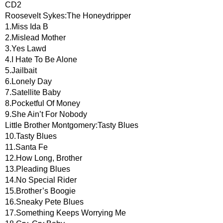
CD2
Roosevelt Sykes:The Honeydripper
1.Miss Ida B
2.Mislead Mother
3.Yes Lawd
4.I Hate To Be Alone
5.Jailbait
6.Lonely Day
7.Satellite Baby
8.Pocketful Of Money
9.She Ain’t For Nobody
Little Brother Montgomery:Tasty Blues
10.Tasty Blues
11.Santa Fe
12.How Long, Brother
13.Pleading Blues
14.No Special Rider
15.Brother’s Boogie
16.Sneaky Pete Blues
17.Something Keeps Worrying Me