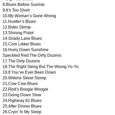
8.Blues Before Sunrise
9.It’s Too Short
10.My Woman’s Gone Wrong
11.Hustler’s Blues
12.Bobo Stomp
13.Shining Pistol
14.Shady Lane Blues
15.Corn Likker Blues
16.Hurry Down Sunshine
Speckled Red:The Dirty Dozens
17.The Dirty Dozens
18.The Right String But The Wrong Yo-Yo
19.If You’ve Ever Been Down
20.Wilkins Street Stomp
21.Cow Cow Blues
22.Red’s Boogie Woogie
23.Going Down Slow
24.Highway 61 Blues
25.After Dinner Blues
26.Cryin’ In My Sleep