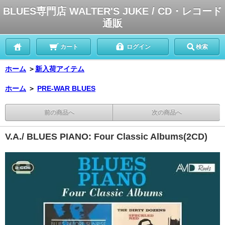
BLUES専門店 WALTER'S JUKE / CD・レコード
通販
カート
ログイン
検索
ホーム
＞
新入荷アイテム
ホーム
＞
PRE-WAR BLUES
前の商品へ
次の商品へ
V.A./ BLUES PIANO: Four Classic Albums(2CD)