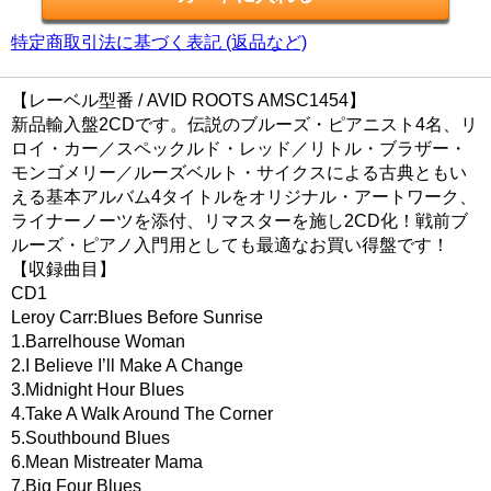
特定商取引法に基づく表記 (返品など)
【レーベル型番 / AVID ROOTS AMSC1454】
新品輸入盤2CDです。伝説のブルーズ・ピアニスト4名、リ
ロイ・カー／スペックルド・レッド／リトル・ブラザー・
モンゴメリー／ルーズベルト・サイクスによる古典ともい
える基本アルバム4タイトルをオリジナル・アートワーク、
ライナーノーツを添付、リマスターを施し2CD化！戦前ブ
ルーズ・ピアノ入門用としても最適なお買い得盤です！
【収録曲目】
CD1
Leroy Carr:Blues Before Sunrise
1.Barrelhouse Woman
2.I Believe I’ll Make A Change
3.Midnight Hour Blues
4.Take A Walk Around The Corner
5.Southbound Blues
6.Mean Mistreater Mama
7.Big Four Blues