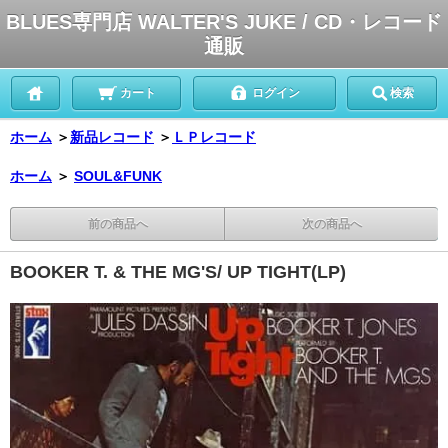
BLUES専門店 WALTER'S JUKE / CD・レコード
通販
カート
ログイン
検索
ホーム
＞
新品レコード
＞
ＬＰレコード
ホーム
＞
SOUL&FUNK
前の商品へ
次の商品へ
BOOKER T. & THE MG'S/ UP TIGHT(LP)