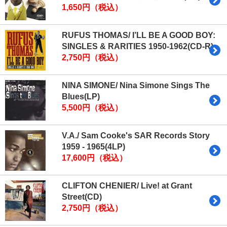
1,650円（税込）
RUFUS THOMAS/ I’LL BE A GOOD BOY:
SINGLES & RARITIES 1950-1962(CD-R)
2,750円（税込）
NINA SIMONE/ Nina Simone Sings The
Blues(LP)
5,500円（税込）
V.A./ Sam Cooke's SAR Records Story
1959 - 1965(4LP)
17,600円（税込）
CLIFTON CHENIER/ Live! at Grant
Street(CD)
2,750円（税込）