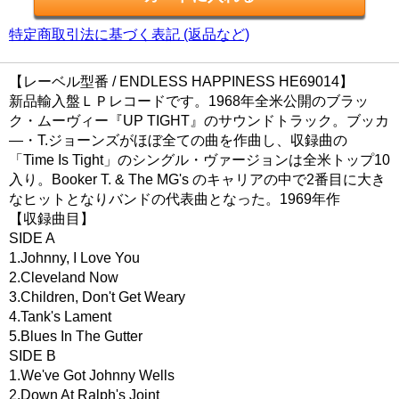
特定商取引法に基づく表記 (返品など)
【レーベル型番 / ENDLESS HAPPINESS HE69014】
新品輸入盤ＬＰレコードです。1968年全米公開のブラッ
ク・ムーヴィー『UP TIGHT』のサウンドトラック。ブッカ
―・T.ジョーンズがほぼ全ての曲を作曲し、収録曲の
「Time Is Tight」のシングル・ヴァージョンは全米トップ10
入り。Booker T. & The MG's のキャリアの中で2番目に大き
なヒットとなりバンドの代表曲となった。1969年作
【収録曲目】
SIDE A
1.Johnny, I Love You
2.Cleveland Now
3.Children, Don't Get Weary
4.Tank's Lament
5.Blues In The Gutter
SIDE B
1.We've Got Johnny Wells
2.Down At Ralph's Joint