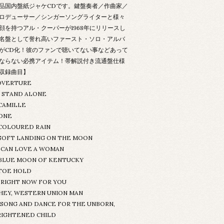
品国内盤紙ジャケCDです。鍵盤奏者／作曲家／
ロデューサー／シンガーソングライターと様々
顔を持つアル・クーパーが1968年にリリースし
名盤として誉れ高いファースト・ソロ・アルバ
がCD化！彼のファンで聴いてない事などあって
ならない必携アイテム！帯解説付き流通盤仕様
収録曲目】
.OVERTURE
.I STAND ALONE
.CAMILLE
.ONE
.COLOURED RAIN
.SOFT LANDING ON THE MOON
.I CAN LOVE A WOMAN
.BLUE MOON OF KENTUCKY
.TOE HOLD
0.RIGHT NOW FOR YOU
1.HEY, WESTERN UNION MAN
2.SONG AND DANCE FOR THE UNBORN,
RIGHTENED CHILD