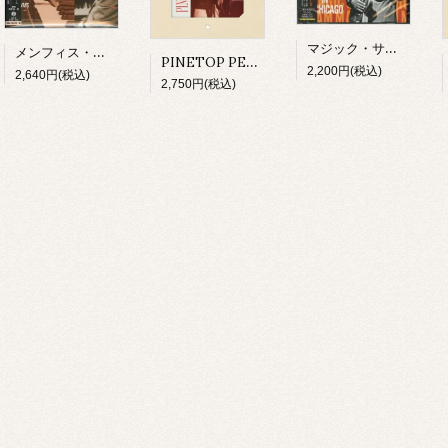
マジック・サム/ ライヴ・イン・シカゴ～ロッキン・ワイルド(CD)
メンフィス・スリム/ ザ・フォークウェイズ・イヤーズ(CD)
PINETOP PERKINS/ PINETOP'S BOOGIE WOOGIE(CD)
2,200円(税込)
2,640円(税込)
2,750円(税込)