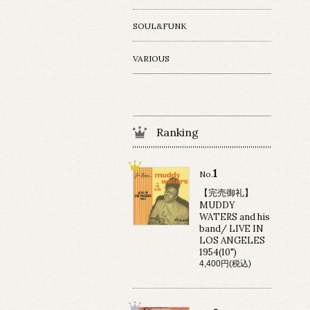
SOUL&FUNK
VARIOUS
Ranking
1
No.
【完売御礼】
MUDDY
WATERS and his
band/ LIVE IN
LOS ANGELES
1954(10")
4,400円(税込)