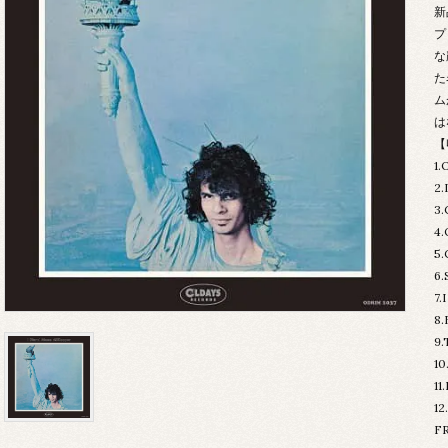
新
プ
な
た
ム
は
【
1
2
3
4
5
6
7
8
9
1
1
1
F