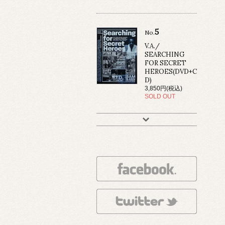
5
No.
V.A./
SEARCHING
FOR SECRET
HEROES(DVD+C
D)
3,850円(税込)
SOLD OUT