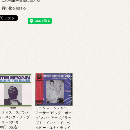
この商品を友達に教える
買い物を続ける
モーリス・ペジョー、
ーティス・スパン/
アーサー“ビッグ・ボー
ォーキング・ザ・ブ
イ”スパイアーズ/ ラッ
ス＋6(CD)
プト・イン・マイ・ベ
980円（税込）
イビー～ユナイテッド