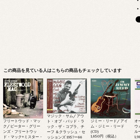
この商品を見ている人はこちらの商品もチェックしています
マジック・サム/ アウ
フリートウッド・マッ
ジミー・リード/ アイ
オ
ト・オブ・バッド・ラ
ク/ ピーター・グリー
ム・ジミー・リード
ウ
ック - ザ・コブラ、チ
ンズ・フリートウッ
(CD)
ルー
ーフ ＆クラッシュ・セ
1,650円（税込）
ド・マック+ミスター・
1,
ッションズ 1957ー66