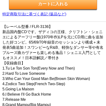
特定商取引法に基づく表記 (返品など)
【レーベル型番 / FLR-3136】
新品国内盤CDです。ザディコの王様、クリフトン・シェニ
エによるアーフリー盤(1970年作)LPを元にCD用に曲を追加
した好コンピ。65/69/70年録音のセッションより構成＋未
発表5曲追加！スワンピーなR&B、軽快なダンサー等や有名
ブルーズ曲カヴァーも楽しめる逸品！シェニエ入門として
もオススメ！日本語解説／帯付き
【収録曲目】
1.Tu Le Ton Son Ton(Every Now and Then)
2.Hard To Love Someone
3.Who Can Your Good Man Be(Brown Skin Woman)
4.Zodico Two Step(French Two-Step)
5.Going La Maison
6.I Believe I'll Go Back Home
7.Release Me
8.Grand Mamou(Big Mamou)