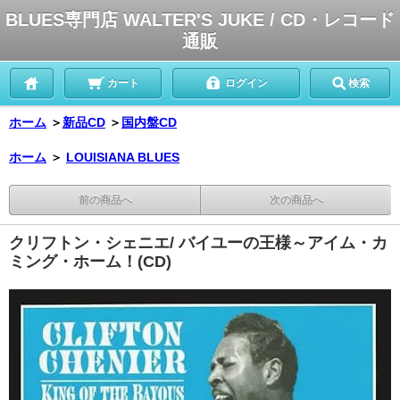
BLUES専門店 WALTER'S JUKE / CD・レコード
通販
カート
ログイン
検索
ホーム
＞
新品CD
＞
国内盤CD
ホーム
＞
LOUISIANA BLUES
前の商品へ
次の商品へ
クリフトン・シェニエ/ バイユーの王様～アイム・カ
ミング・ホーム！(CD)