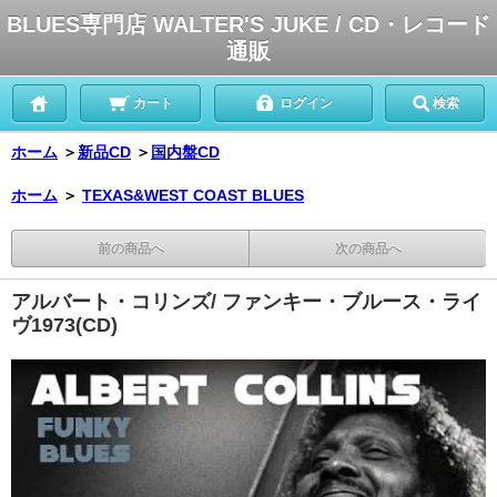
BLUES専門店 WALTER'S JUKE / CD・レコード
通販
カート
ログイン
検索
ホーム
＞
新品CD
＞
国内盤CD
ホーム
＞
TEXAS&WEST COAST BLUES
前の商品へ
次の商品へ
アルバート・コリンズ/ ファンキー・ブルース・ライ
ヴ1973(CD)