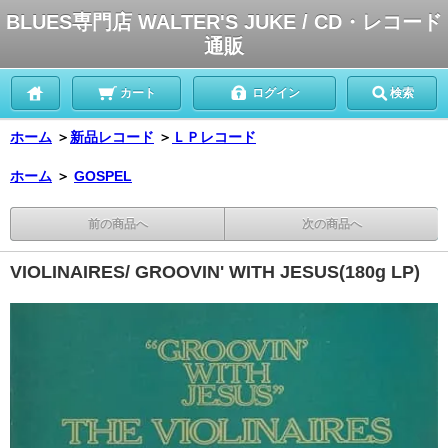
BLUES専門店 WALTER'S JUKE / CD・レコード
通販
カート
ログイン
検索
ホーム
＞
新品レコード
＞
ＬＰレコード
ホーム
＞
GOSPEL
前の商品へ
次の商品へ
VIOLINAIRES/ GROOVIN' WITH JESUS(180g LP)