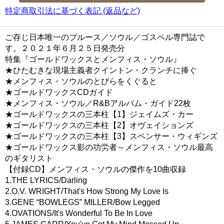
特定商取引法に基づく表記 (返品など)
ご存じ日本唯一のブルース／ソウル／ゴスペル専門誌で
す。２０２１年６月２５日発売分
特集『ゴールドワックスとメンフィス・ソウル』
★ひたむきな現場主義者クイントン・クランチに捧ぐ
★メンフィス・ソウルのとびらをくぐると
★ゴールドワックスCDガイド
★メンフィス・ソウル／R&Bアルバム・ガイド22枚
★ゴールドワックスの三本柱【1】ジェイムズ・カー
★ゴールドワックスの三本柱【2】オヴェイションズ
★ゴールドワックスの三本柱【3】スペンサー・ウィギンズ
★ゴールドワックス影の功労者～メンフィス・ソウル最高
のギタリスト
【付録CD】メンフィス・ソウルの傑作を10曲収録
1.THE LYRICS/Darling
2.O.V. WRIGHT/That's How Strong My Love Is
3.GENE “BOWLEGS” MILLER/Bow Legged
4.OVATIONS/It's Wonderful To Be In Love