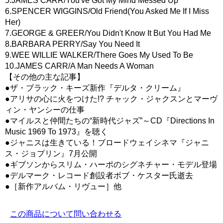
5.JAMES CARR/You've Got My Mind Messed Up
6.SPENCER WIGGINS/Old Friend(You Asked Me If I Miss
Her)
7.GEORGE & GREER/You Didn't Know It But You Had Me
8.BARBARA PERRY/Say You Need It
9.WEE WILLIE WALKER/There Goes My Used To Be
10.JAMES CARR/A Man Needs A Woman
【その他の主な記事】
●ザ・ブラック・キーズ新作『デルタ・クリーム』
●アリサの心に火をつけた!? チャック・ジャクスンとマーヴ
ィン・ヤンシーの仕事
●マイルスと仲間たちの“新時代ジャズ”～CD『Directions In
Music 1969 To 1973』を聴く
●ジャニスは生きている！ブロードウェイシネマ『ジャニ
ス・ジョプリン』7月公開
●ギブソンからスリム・ハーポのシグネチャー・モデル登場
●デルマーク・レコード創設者ボブ・ケスター氏逝去
●［新作アルバム・リヴュー］他
この商品について問い合わせる