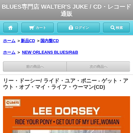
BLUES専門店 WALTER'S JUKE / CD・レコード
通販
カート
ログイン
検索
ホーム
＞
新品CD
＞
国内盤CD
ホーム
＞
NEW ORLEANS BLUES/R&B
前の商品へ
次の商品へ
リー・ドーシー/ ライド・ユア・ポニー - ゲット・ア
ウト・オブ・マイ・ライフ・ウーマン(CD)