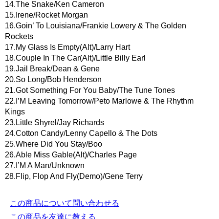
14.The Snake/Ken Cameron
15.Irene/Rocket Morgan
16.Goin’ To Louisiana/Frankie Lowery & The Golden
Rockets
17.My Glass Is Empty(Alt)/Larry Hart
18.Couple In The Car(Alt)/Little Billy Earl
19.Jail Break/Dean & Gene
20.So Long/Bob Henderson
21.Got Something For You Baby/The Tune Tones
22.I’M Leaving Tomorrow/Peto Marlowe & The Rhythm
Kings
23.Little Shyrel/Jay Richards
24.Cotton Candy/Lenny Capello & The Dots
25.Where Did You Stay/Boo
26.Able Miss Gable(Alt)/Charles Page
27.I’M A Man/Unknown
28.Flip, Flop And Fly(Demo)/Gene Terry
この商品について問い合わせる
この商品を友達に教える