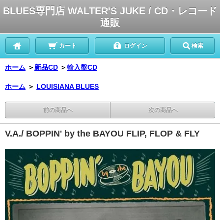
BLUES専門店 WALTER'S JUKE / CD・レコード
通販
カート
ログイン
検索
ホーム
＞
新品CD
＞
輸入盤CD
ホーム
＞
LOUISIANA BLUES
前の商品へ
次の商品へ
V.A./ BOPPIN' by the BAYOU FLIP, FLOP & FLY