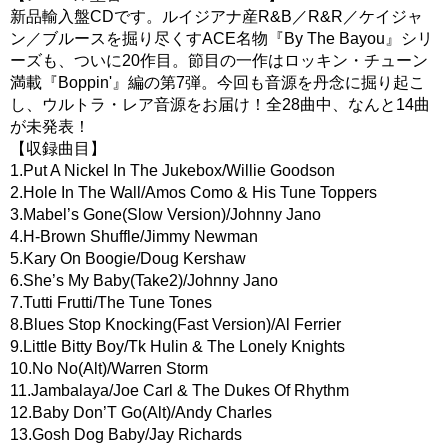
新品輸入盤CDです。ルイジアナ産R&B／R&R／ケイジャ
ン／ブルースを掘り尽くすACE名物『By The Bayou』シリ
ーズも、ついに20作目。節目の一作はロッキン・チューン
満載『Boppin'』編の第7弾。今回も音源を丹念に掘り起こ
し、ウルトラ・レア音源をお届け！全28曲中、なんと14曲
が未発表！
【収録曲目】
1.Put A Nickel In The Jukebox/Willie Goodson
2.Hole In The Wall/Amos Como & His Tune Toppers
3.Mabel’s Gone(Slow Version)/Johnny Jano
4.H-Brown Shuffle/Jimmy Newman
5.Kary On Boogie/Doug Kershaw
6.She’s My Baby(Take2)/Johnny Jano
7.Tutti Frutti/The Tune Tones
8.Blues Stop Knocking(Fast Version)/Al Ferrier
9.Little Bitty Boy/Tk Hulin & The Lonely Knights
10.No No(Alt)/Warren Storm
11.Jambalaya/Joe Carl & The Dukes Of Rhythm
12.Baby Don’T Go(Alt)/Andy Charles
13.Gosh Dog Baby/Jay Richards