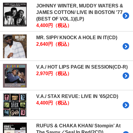
JOHNNY WINTER, MUDDY WATERS &
JAMES COTTON/ LIVE IN BOSTON '77
(BEST OF VOL.1)(LP)
4,400円（税込）
MR. SIPP/ KNOCK A HOLE IN IT(CD)
2,640円（税込）
V.A./ HOT LIPS PAGE IN SESSION(CD-R)
2,970円（税込）
V.A./ STAX REVUE: LIVE IN '65(2CD)
4,400円（税込）
RUFUS & CHAKA KHAN/ Stompin' At
The Savoy／Seal In Red(2CD)