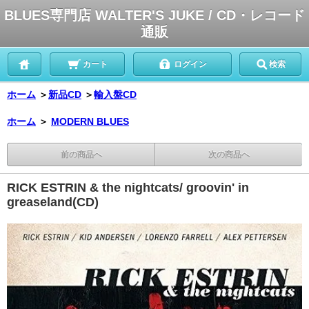
BLUES専門店 WALTER'S JUKE / CD・レコード
通販
カート
ログイン
検索
ホーム
＞
新品CD
＞
輸入盤CD
ホーム
＞
MODERN BLUES
前の商品へ
次の商品へ
RICK ESTRIN & the nightcats/ groovin' in
greaseland(CD)