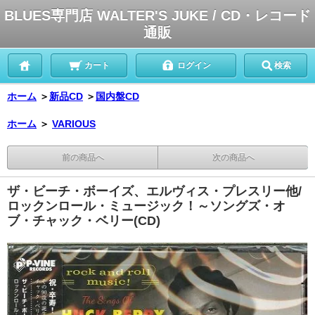
BLUES専門店 WALTER'S JUKE / CD・レコード
通販
カート
ログイン
検索
ホーム
＞
新品CD
＞
国内盤CD
ホーム
＞
VARIOUS
前の商品へ
次の商品へ
ザ・ビーチ・ボーイズ、エルヴィス・プレスリー他/
ロックンロール・ミュージック！～ソングズ・オ
ブ・チャック・ベリー(CD)