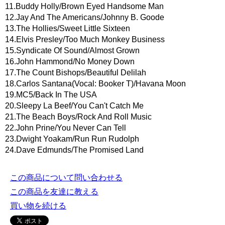
11.Buddy Holly/Brown Eyed Handsome Man
12.Jay And The Americans/Johnny B. Goode
13.The Hollies/Sweet Little Sixteen
14.Elvis Presley/Too Much Monkey Business
15.Syndicate Of Sound/Almost Grown
16.John Hammond/No Money Down
17.The Count Bishops/Beautiful Delilah
18.Carlos Santana(Vocal: Booker T)/Havana Moon
19.MC5/Back In The USA
20.Sleepy La Beef/You Can't Catch Me
21.The Beach Boys/Rock And Roll Music
22.John Prine/You Never Can Tell
23.Dwight Yoakam/Run Run Rudolph
24.Dave Edmunds/The Promised Land
この商品について問い合わせる
この商品を友達に教える
買い物を続ける